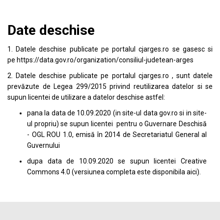
Date deschise
1. Datele deschise publicate pe portalul
cjarges.ro
se gasesc si
pe
https://data.gov.ro/organization/consiliul-judetean-arges
2. Datele deschise publicate pe portalul
cjarges.ro
, sunt datele
prevăzute de Legea 299/2015 privind reutilizarea datelor si se
supun licentei de utilizare a datelor deschise astfel:
pana la data de 10.09.2020 (in site-ul data
gov.ro
si in site-
ul propriu) se supun licentei pentru o Guvernare Deschisă
- OGL ROU 1.0, emisă în 2014 de Secretariatul General al
Guvernului
dupa data de 10.09.2020 se supun licentei
Creative
Commons 4.0
(versiunea completa este disponibila
aici
).