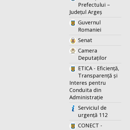
Prefectului –
Județul Argeș
Guvernul
Romaniei
Senat
Camera
Deputaților
ETICA - Eficiență,
Transparență și
Interes pentru
Conduita din
Administrație
Serviciul de
urgență 112
CONECT -