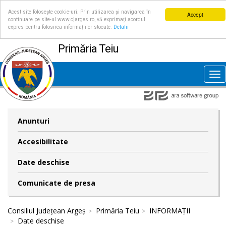
Acest site folosește cookie-uri. Prin utilizarea și navigarea în
Accept
continuare pe site-ul www.cjarges.ro, vă exprimați acordul
expres pentru folosirea informațiilor stocate.
Detalii
Primăria Teiu
Tog
nav
Anunturi
Accesibilitate
Date deschise
Comunicate de presa
Consiliul Județean Argeș
Primăria Teiu
INFORMAȚII
Date deschise