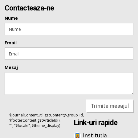
Contacteaza-ne
Nume
Email
Mesaj
Trimite mesajul
$journalContentUtil.getContent($group_id,
$footerContent.getArticleId(),
Link-uri rapide
"", "$locale", $theme_display)
Instituția