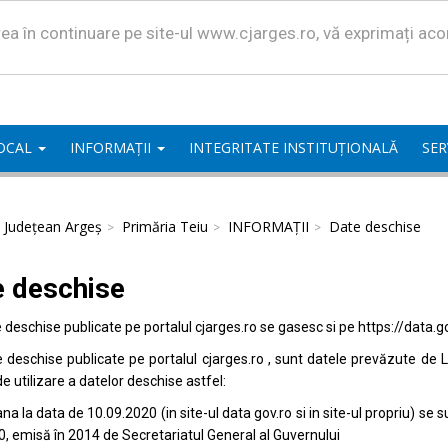
area în continuare pe site-ul www.cjarges.ro, vă exprimați ac
LOCAL
INFORMAȚII
INTEGRITATE INSTITUȚIONALĂ
SER
l Județean Argeș
Primăria Teiu
INFORMAȚII
Date deschise
e deschise
e deschise publicate pe portalul
cjarges.ro
se gasesc si pe
https://data.g
e deschise publicate pe portalul
cjarges.ro
, sunt datele prevăzute de L
de utilizare a datelor deschise astfel:
na la data de 10.09.2020 (in site-ul data
gov.ro
si in site-ul propriu) s
0, emisă în 2014 de Secretariatul General al Guvernului