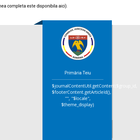
nea completa este disponibila
aici
).
Primăria Teiu
$journalContentUtil.getContent($group_id,
$footerContent.getArticleId(),
"", "$locale",
$theme_display)