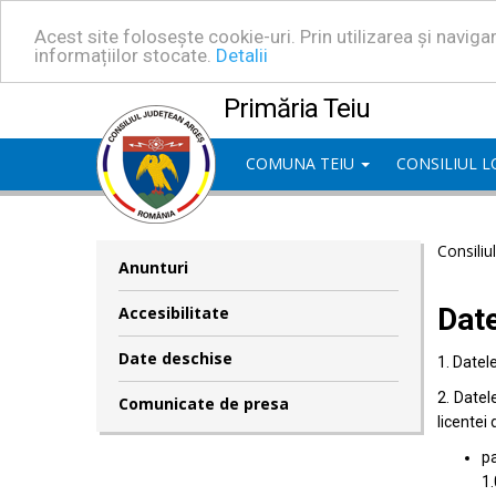
Acest site folosește cookie-uri. Prin utilizarea și navig
informațiilor stocate.
Detalii
Primăria Teiu
COMUNA TEIU
CONSILIUL 
Consiliu
Anunturi
Dat
Accesibilitate
Date deschise
1. Datel
2. Datel
Comunicate de presa
licentei 
pa
1.