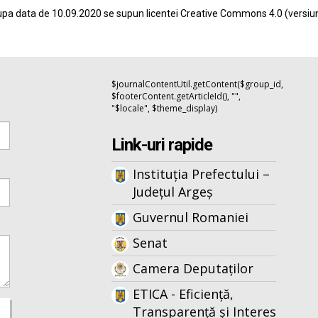
pa data de 10.09.2020 se supun licentei
Creative Commons 4.0
(versiu
$journalContentUtil.getContent($group_id,
$footerContent.getArticleId(), "",
"$locale", $theme_display)
Link-uri rapide
Instituția Prefectului –
Județul Argeș
Guvernul Romaniei
Senat
Camera Deputaților
ETICA - Eficiență,
Transparență și Interes