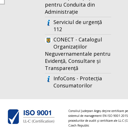
pentru Conduita din
Administrație
Serviciul de urgență
112
CONECT - Catalogul
Organizațiilor
Neguvernamentale pentru
Evidență, Consultare și
Transparență
InfoCons - Protecția
Consumatorilor
Consiliul Judeţean Argeș deţine certificare p
sistemul de management EN ISO 9001:2015
procedurilor de audit şi certificare ale LL-C (C
Czech Republic