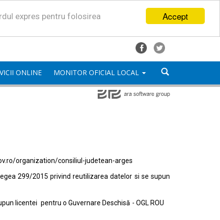
Accept
ordul expres pentru folosirea
VICII ONLINE
MONITOR OFICIAL LOCAL
ov.ro/organization/consiliul-judetean-arges
egea 299/2015 privind reutilizarea datelor si se supun
e supun licentei pentru o Guvernare Deschisă - OGL ROU