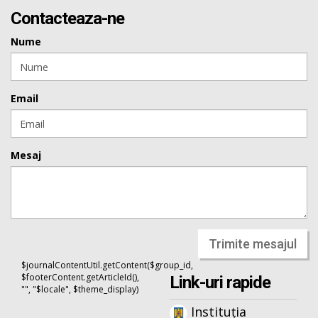
Contacteaza-ne
Nume
Email
Mesaj
Trimite mesajul
$journalContentUtil.getContent($group_id,
$footerContent.getArticleId(),
Link-uri rapide
"", "$locale", $theme_display)
Instituția