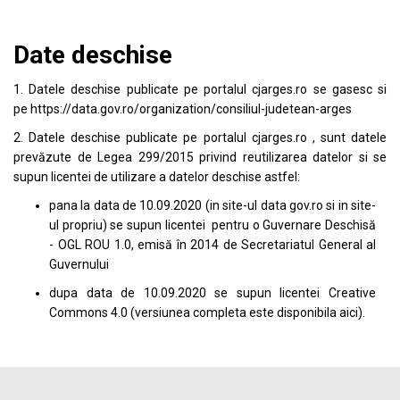
Date deschise
1. Datele deschise publicate pe portalul
cjarges.ro
se gasesc si
pe
https://data.gov.ro/organization/consiliul-judetean-arges
2. Datele deschise publicate pe portalul
cjarges.ro
, sunt datele
prevăzute de Legea 299/2015 privind reutilizarea datelor si se
supun licentei de utilizare a datelor deschise astfel:
pana la data de 10.09.2020 (in site-ul data
gov.ro
si in site-
ul propriu) se supun licentei pentru o Guvernare Deschisă
- OGL ROU 1.0, emisă în 2014 de Secretariatul General al
Guvernului
dupa data de 10.09.2020 se supun licentei
Creative
Commons 4.0
(versiunea completa este disponibila
aici
).