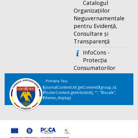
Catalogul
Organizațiilor
Neguvernamentale
pentru Evidență,
Consultare și
Transparență
InfoCons -
Protecția
Consumatorilor
Primăria Teiu
$journalContentUtil.getContent($group_id,
$footerContent.getArticleId(), "", "$locale",
$theme_display)