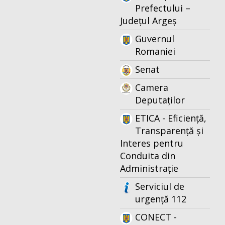
Prefectului –
Județul Argeș
Guvernul
Romaniei
Senat
Camera
Deputaților
ETICA - Eficiență,
Transparență și
Interes pentru
Conduita din
Administrație
Serviciul de
urgență 112
CONECT -