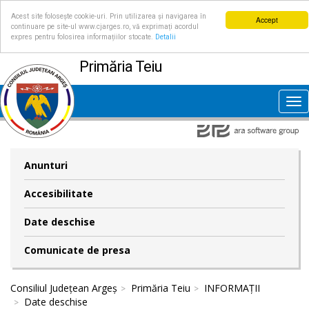
Acest site folosește cookie-uri. Prin utilizarea și navigarea în
Accept
continuare pe site-ul www.cjarges.ro, vă exprimați acordul
expres pentru folosirea informațiilor stocate.
Detalii
Primăria Teiu
Tog
nav
Anunturi
Accesibilitate
Date deschise
Comunicate de presa
Consiliul Județean Argeș
Primăria Teiu
INFORMAȚII
Date deschise