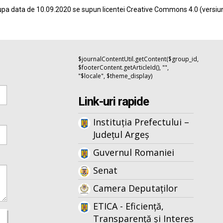
pa data de 10.09.2020 se supun licentei
Creative Commons 4.0
(versiu
$journalContentUtil.getContent($group_id,
$footerContent.getArticleId(), "",
"$locale", $theme_display)
Link-uri rapide
Instituția Prefectului –
Județul Argeș
Guvernul Romaniei
Senat
Camera Deputaților
ETICA - Eficiență,
Transparență și Interes