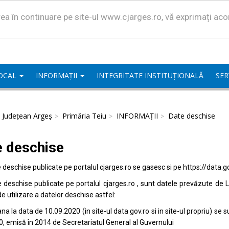
area în continuare pe site-ul www.cjarges.ro, vă exprimați ac
LOCAL
INFORMAȚII
INTEGRITATE INSTITUȚIONALĂ
SER
l Județean Argeș
Primăria Teiu
INFORMAȚII
Date deschise
e deschise
e deschise publicate pe portalul
cjarges.ro
se gasesc si pe
https://data.g
e deschise publicate pe portalul
cjarges.ro
, sunt datele prevăzute de L
de utilizare a datelor deschise astfel:
na la data de 10.09.2020 (in site-ul data
gov.ro
si in site-ul propriu) s
0, emisă în 2014 de Secretariatul General al Guvernului