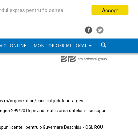
Accept
ordul expres pentru folosirea
VICII ONLINE
MONITOR OFICIAL LOCAL
ov.ro/organization/consiliul-judetean-arges
egea 299/2015 privind reutilizarea datelor si se supun
e supun licentei pentru o Guvernare Deschisă - OGL ROU