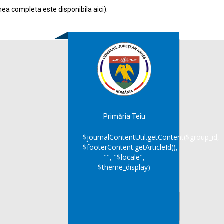
nea completa este disponibila
aici
).
Primăria Teiu
$journalContentUtil.getContent($group_id,
$footerContent.getArticleId(),
"", "$locale",
$theme_display)