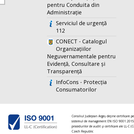
pentru Conduita din
Administrație
Serviciul de urgență
112
CONECT - Catalogul
Organizațiilor
Neguvernamentale pentru
Evidență, Consultare și
Transparență
InfoCons - Protecția
Consumatorilor
Consiliul Judeţean Argeș deţine certificare p
sistemul de management EN ISO 9001:2015
procedurilor de audit şi certificare ale LL-C (C
Czech Republic