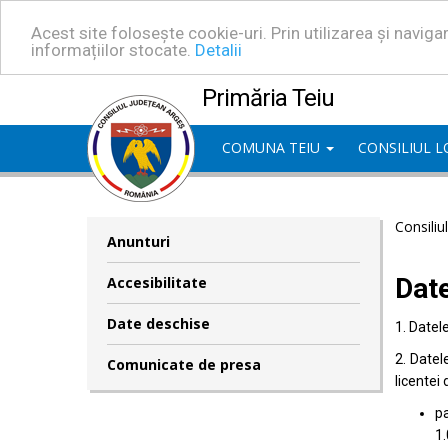
Acest site folosește cookie-uri. Prin utilizarea și navig
informațiilor stocate.
Detalii
Primăria Teiu
COMUNA TEIU
CONSILIUL 
Consiliu
Anunturi
Dat
Accesibilitate
Date deschise
1. Datel
2. Datel
Comunicate de presa
licentei 
pa
1.