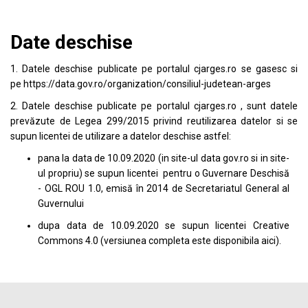
Date deschise
1. Datele deschise publicate pe portalul
cjarges.ro
se gasesc si
pe
https://data.gov.ro/organization/consiliul-judetean-arges
2. Datele deschise publicate pe portalul
cjarges.ro
, sunt datele
prevăzute de Legea 299/2015 privind reutilizarea datelor si se
supun licentei de utilizare a datelor deschise astfel:
pana la data de 10.09.2020 (in site-ul data
gov.ro
si in site-
ul propriu) se supun licentei pentru o Guvernare Deschisă
- OGL ROU 1.0, emisă în 2014 de Secretariatul General al
Guvernului
dupa data de 10.09.2020 se supun licentei
Creative
Commons 4.0
(versiunea completa este disponibila
aici
).