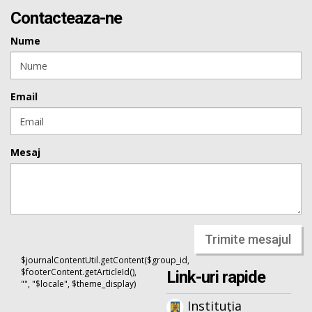
Contacteaza-ne
Nume
Email
Mesaj
Trimite mesajul
$journalContentUtil.getContent($group_id,
$footerContent.getArticleId(),
Link-uri rapide
"", "$locale", $theme_display)
Instituția