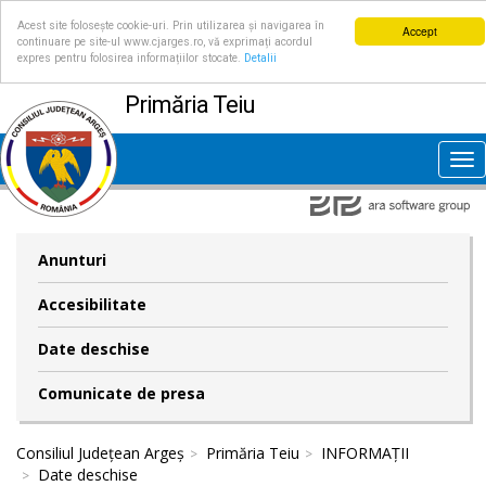
Acest site folosește cookie-uri. Prin utilizarea și navigarea în
Accept
continuare pe site-ul www.cjarges.ro, vă exprimați acordul
expres pentru folosirea informațiilor stocate.
Detalii
Primăria Teiu
Tog
nav
Anunturi
Accesibilitate
Date deschise
Comunicate de presa
Consiliul Județean Argeș
Primăria Teiu
INFORMAȚII
Date deschise