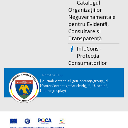
Catalogul
Organizațiilor
Neguvernamentale
pentru Evidență,
Consultare și
Transparență
InfoCons -
Protecția
Consumatorilor
Primăria Teiu
$journalContentUtil.getContent($group_id,
$footerContent.getArticleId(), "", "$locale",
$theme_display)