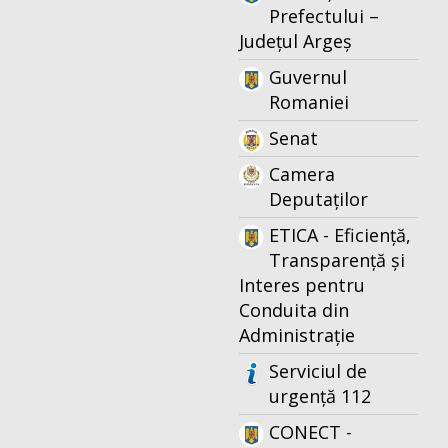
Prefectului –
Județul Argeș
Guvernul
Romaniei
Senat
Camera
Deputaților
ETICA - Eficiență,
Transparență și
Interes pentru
Conduita din
Administrație
Serviciul de
urgență 112
CONECT -