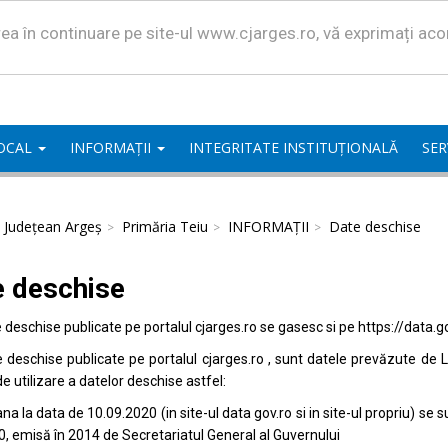
area în continuare pe site-ul www.cjarges.ro, vă exprimați ac
LOCAL
INFORMAȚII
INTEGRITATE INSTITUȚIONALĂ
SER
l Județean Argeș
Primăria Teiu
INFORMAȚII
Date deschise
e deschise
e deschise publicate pe portalul
cjarges.ro
se gasesc si pe
https://data.g
e deschise publicate pe portalul
cjarges.ro
, sunt datele prevăzute de L
de utilizare a datelor deschise astfel:
na la data de 10.09.2020 (in site-ul data
gov.ro
si in site-ul propriu) s
0, emisă în 2014 de Secretariatul General al Guvernului