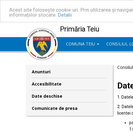
Acest site folosește cookie-uri. Prin utilizarea și navig
informațiilor stocate.
Detalii
Primăria Teiu
COMUNA TEIU
CONSILIUL 
Consiliu
Anunturi
Dat
Accesibilitate
Date deschise
1. Datel
2. Datel
Comunicate de presa
licentei 
pa
1.