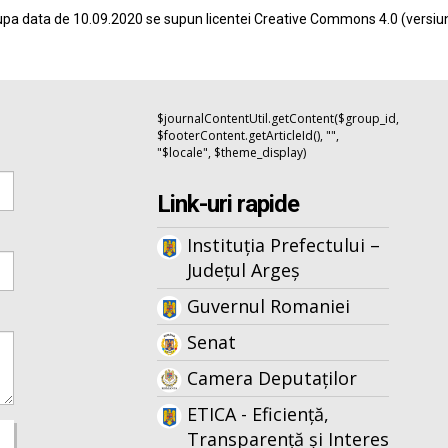
pa data de 10.09.2020 se supun licentei
Creative Commons 4.0
(versiu
$journalContentUtil.getContent($group_id,
$footerContent.getArticleId(), "",
"$locale", $theme_display)
Link-uri rapide
Instituția Prefectului –
Județul Argeș
Guvernul Romaniei
Senat
Camera Deputaților
ETICA - Eficiență,
Transparență și Interes