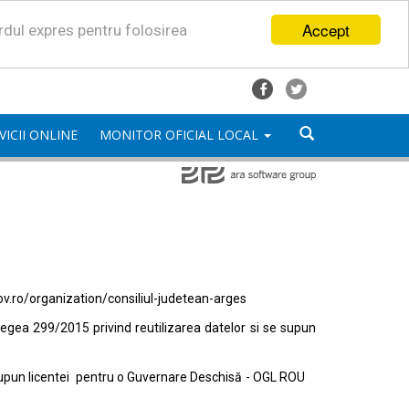
Accept
ordul expres pentru folosirea
VICII ONLINE
MONITOR OFICIAL LOCAL
ov.ro/organization/consiliul-judetean-arges
egea 299/2015 privind reutilizarea datelor si se supun
e supun licentei pentru o Guvernare Deschisă - OGL ROU