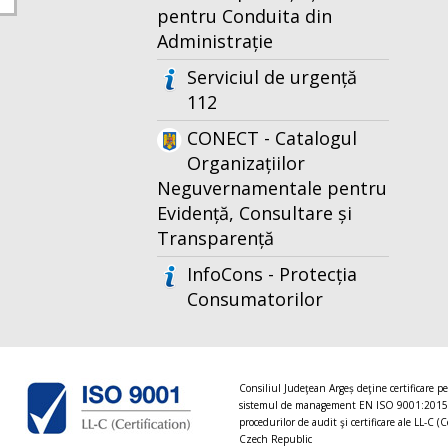
pentru Conduita din
Administrație
Serviciul de urgență
112
CONECT - Catalogul
Organizațiilor
Neguvernamentale pentru
Evidență, Consultare și
Transparență
InfoCons - Protecția
Consumatorilor
Consiliul Judeţean Argeș deţine certificare p
sistemul de management EN ISO 9001:2015
procedurilor de audit şi certificare ale LL-C (C
Czech Republic