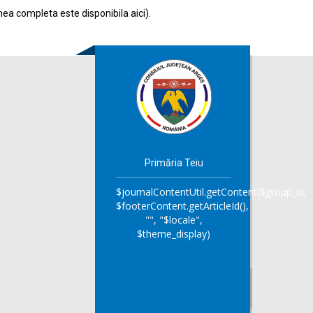
nea completa este disponibila
aici
).
Primăria Teiu
$journalContentUtil.getContent($group_id,
$footerContent.getArticleId(),
"", "$locale",
$theme_display)