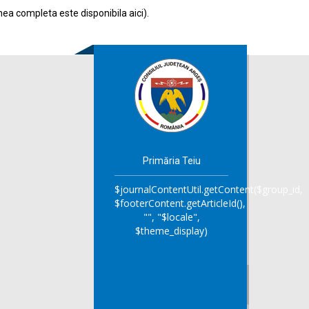
nea completa este disponibila
aici
).
Primăria Teiu
$journalContentUtil.getContent($group_id,
$footerContent.getArticleId(),
"", "$locale",
$theme_display)