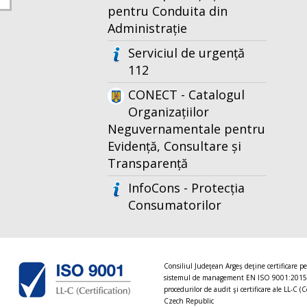
pentru Conduita din
Administrație
Serviciul de urgență
112
CONECT - Catalogul
Organizațiilor
Neguvernamentale pentru
Evidență, Consultare și
Transparență
InfoCons - Protecția
Consumatorilor
Consiliul Judeţean Argeș deţine certificare p
sistemul de management EN ISO 9001:2015
procedurilor de audit şi certificare ale LL-C (C
Czech Republic