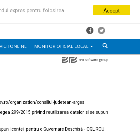
Accept
ordul expres pentru folosirea
VICII ONLINE
MONITOR OFICIAL LOCAL
ov.ro/organization/consiliul-judetean-arges
egea 299/2015 privind reutilizarea datelor si se supun
e supun licentei pentru o Guvernare Deschisă - OGL ROU