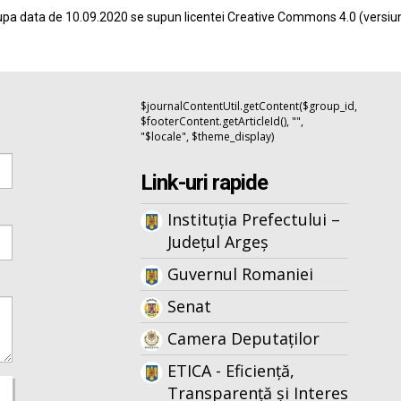
pa data de 10.09.2020 se supun licentei
Creative Commons 4.0
(versiu
$journalContentUtil.getContent($group_id,
$footerContent.getArticleId(), "",
"$locale", $theme_display)
Link-uri rapide
Instituția Prefectului –
Județul Argeș
Guvernul Romaniei
Senat
Camera Deputaților
ETICA - Eficiență,
Transparență și Interes