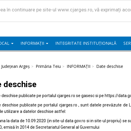
area în continuare pe site-ul www.cjarges.ro, vă exprimați ac
LOCAL
INFORMAȚII
INTEGRITATE INSTITUȚIONALĂ
SER
l Județean Argeș
Primăria Teiu
INFORMAȚII
Date deschise
e deschise
e deschise publicate pe portalul
cjarges.ro
se gasesc si pe
https://data.g
e deschise publicate pe portalul
cjarges.ro
, sunt datele prevăzute de L
de utilizare a datelor deschise astfel:
na la data de 10.09.2020 (in site-ul data
gov.ro
si in site-ul propriu) s
0, emisă în 2014 de Secretariatul General al Guvernului