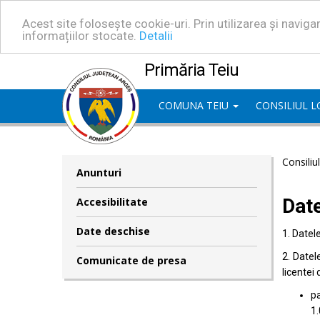
Acest site folosește cookie-uri. Prin utilizarea și navig
informațiilor stocate.
Detalii
Primăria Teiu
COMUNA TEIU
CONSILIUL 
Consiliu
Anunturi
Dat
Accesibilitate
Date deschise
1. Datel
2. Datel
Comunicate de presa
licentei 
pa
1.