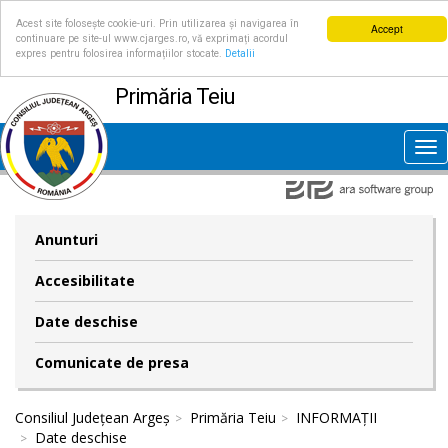
Acest site folosește cookie-uri. Prin utilizarea și navigarea în
Accept
continuare pe site-ul www.cjarges.ro, vă exprimați acordul
expres pentru folosirea informațiilor stocate.
Detalii
Primăria Teiu
Tog
nav
Anunturi
Accesibilitate
Date deschise
Comunicate de presa
Consiliul Județean Argeș
Primăria Teiu
INFORMAȚII
Date deschise