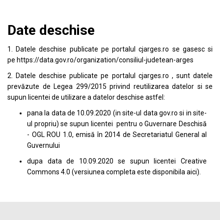
Date deschise
1. Datele deschise publicate pe portalul
cjarges.ro
se gasesc si
pe
https://data.gov.ro/organization/consiliul-judetean-arges
2. Datele deschise publicate pe portalul
cjarges.ro
, sunt datele
prevăzute de Legea 299/2015 privind reutilizarea datelor si se
supun licentei de utilizare a datelor deschise astfel:
pana la data de 10.09.2020 (in site-ul data
gov.ro
si in site-
ul propriu) se supun licentei pentru o Guvernare Deschisă
- OGL ROU 1.0, emisă în 2014 de Secretariatul General al
Guvernului
dupa data de 10.09.2020 se supun licentei
Creative
Commons 4.0
(versiunea completa este disponibila
aici
).