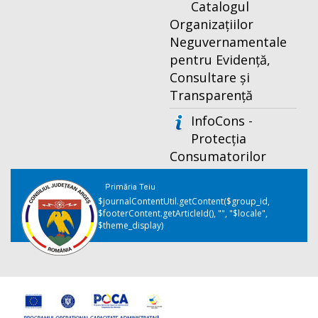
Catalogul
Organizațiilor
Neguvernamentale
pentru Evidență,
Consultare și
Transparență
InfoCons -
Protecția
Consumatorilor
Primăria Teiu
$journalContentUtil.getContent($group_id,
$footerContent.getArticleId(), "", "$locale",
$theme_display)