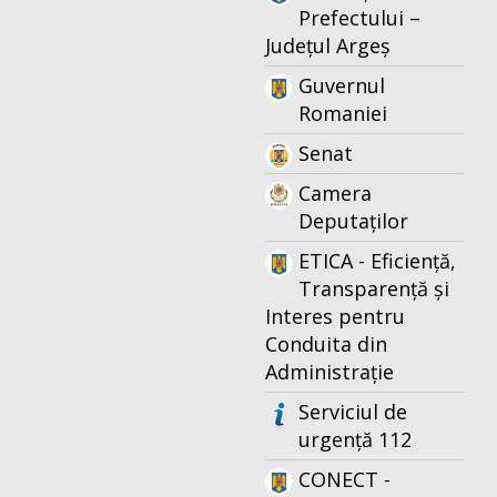
Prefectului –
Județul Argeș
Guvernul
Romaniei
Senat
Camera
Deputaților
ETICA - Eficiență,
Transparență și
Interes pentru
Conduita din
Administrație
Serviciul de
urgență 112
CONECT -