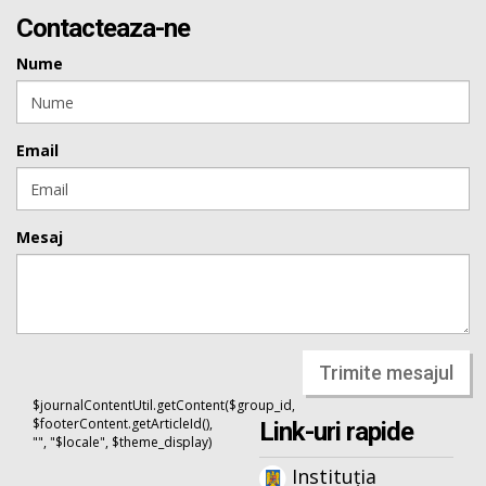
Contacteaza-ne
Nume
Email
Mesaj
Trimite mesajul
$journalContentUtil.getContent($group_id,
$footerContent.getArticleId(),
Link-uri rapide
"", "$locale", $theme_display)
Instituția