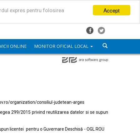
Accept
ordul expres pentru folosirea
VICII ONLINE
MONITOR OFICIAL LOCAL
ov.ro/organization/consiliul-judetean-arges
egea 299/2015 privind reutilizarea datelor si se supun
e supun licentei pentru o Guvernare Deschisă - OGL ROU