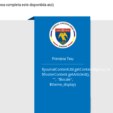
nea completa este disponibila
aici
).
Primăria Teiu
$journalContentUtil.getContent($group_id,
$footerContent.getArticleId(),
"", "$locale",
$theme_display)