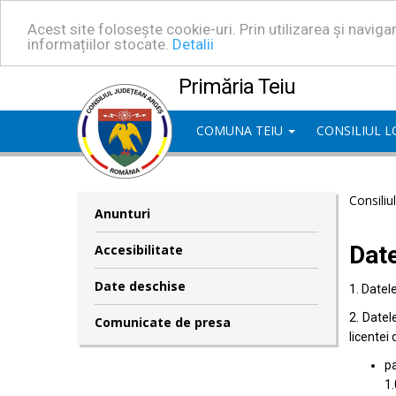
Acest site folosește cookie-uri. Prin utilizarea și navig
informațiilor stocate.
Detalii
Primăria Teiu
COMUNA TEIU
CONSILIUL 
Consiliu
Anunturi
Dat
Accesibilitate
Date deschise
1. Datel
2. Datel
Comunicate de presa
licentei 
pa
1.