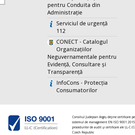
pentru Conduita din
Administrație
Serviciul de urgență
112
CONECT - Catalogul
Organizațiilor
Neguvernamentale pentru
Evidență, Consultare și
Transparență
InfoCons - Protecția
Consumatorilor
Consiliul Judeţean Argeș deţine certificare p
sistemul de management EN ISO 9001:2015
procedurilor de audit şi certificare ale LL-C (C
Czech Republic