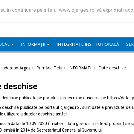
area în continuare pe site-ul www.cjarges.ro, vă exprimați ac
LOCAL
INFORMAȚII
INTEGRITATE INSTITUȚIONALĂ
SER
l Județean Argeș
Primăria Teiu
INFORMAȚII
Date deschise
e deschise
e deschise publicate pe portalul
cjarges.ro
se gasesc si pe
https://data.g
e deschise publicate pe portalul
cjarges.ro
, sunt datele prevăzute de L
de utilizare a datelor deschise astfel:
na la data de 10.09.2020 (in site-ul data
gov.ro
si in site-ul propriu) s
0, emisă în 2014 de Secretariatul General al Guvernului