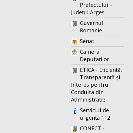
Prefectului –
Județul Argeș
Guvernul
Romaniei
Senat
Camera
Deputaților
ETICA - Eficiență,
Transparență și
Interes pentru
Conduita din
Administrație
Serviciul de
urgență 112
CONECT -