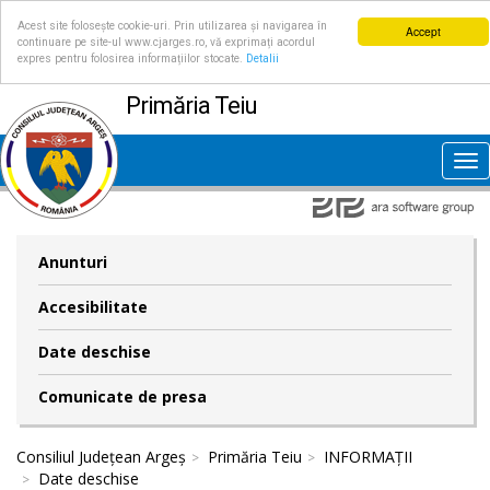
Acest site folosește cookie-uri. Prin utilizarea și navigarea în
Accept
continuare pe site-ul www.cjarges.ro, vă exprimați acordul
expres pentru folosirea informațiilor stocate.
Detalii
Primăria Teiu
Tog
nav
Anunturi
Accesibilitate
Date deschise
Comunicate de presa
Consiliul Județean Argeș
Primăria Teiu
INFORMAȚII
Date deschise