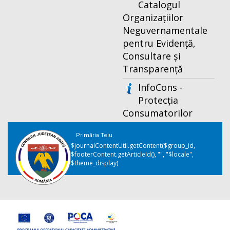
Catalogul
Organizațiilor
Neguvernamentale
pentru Evidență,
Consultare și
Transparență
InfoCons -
Protecția
Consumatorilor
Primăria Teiu
$journalContentUtil.getContent($group_id,
$footerContent.getArticleId(), "", "$locale",
$theme_display)