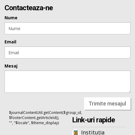
Contacteaza-ne
Nume
Email
Mesaj
Trimite mesajul
$journalContentUtil.getContent($group_id,
$footerContent.getArticleId(),
Link-uri rapide
"", "$locale", $theme_display)
Instituția