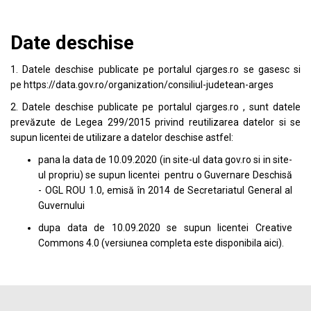
Date deschise
1. Datele deschise publicate pe portalul
cjarges.ro
se gasesc si
pe
https://data.gov.ro/organization/consiliul-judetean-arges
2. Datele deschise publicate pe portalul
cjarges.ro
, sunt datele
prevăzute de Legea 299/2015 privind reutilizarea datelor si se
supun licentei de utilizare a datelor deschise astfel:
pana la data de 10.09.2020 (in site-ul data
gov.ro
si in site-
ul propriu) se supun licentei pentru o Guvernare Deschisă
- OGL ROU 1.0, emisă în 2014 de Secretariatul General al
Guvernului
dupa data de 10.09.2020 se supun licentei
Creative
Commons 4.0
(versiunea completa este disponibila
aici
).