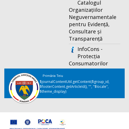
Catalogul
Organizațiilor
Neguvernamentale
pentru Evidență,
Consultare și
Transparență
InfoCons -
Protecția
Consumatorilor
Primăria Teiu
$journalContentUtil.getContent($group_id,
$footerContent.getArticleId(), "", "$locale",
$theme_display)