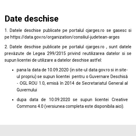
Date deschise
1. Datele deschise publicate pe portalul
cjarges.ro
se gasesc si
pe
https://data.gov.ro/organization/consiliul-judetean-arges
2. Datele deschise publicate pe portalul
cjarges.ro
, sunt datele
prevăzute de Legea 299/2015 privind reutilizarea datelor si se
supun licentei de utilizare a datelor deschise astfel:
pana la data de 10.09.2020 (in site-ul data
gov.ro
si in site-
ul propriu) se supun licentei pentru o Guvernare Deschisă
- OGL ROU 1.0, emisă în 2014 de Secretariatul General al
Guvernului
dupa data de 10.09.2020 se supun licentei
Creative
Commons 4.0
(versiunea completa este disponibila
aici
).