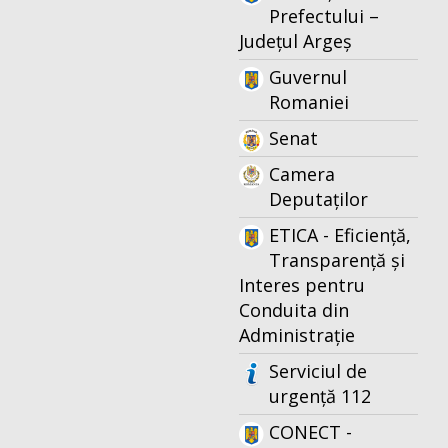
Prefectului –
Județul Argeș
Guvernul
Romaniei
Senat
Camera
Deputaților
ETICA - Eficiență,
Transparență și
Interes pentru
Conduita din
Administrație
Serviciul de
urgență 112
CONECT -