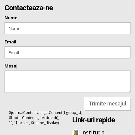
Contacteaza-ne
Nume
Email
Mesaj
Trimite mesajul
$journalContentUtil.getContent($group_id,
$footerContent.getArticleId(),
Link-uri rapide
"", "$locale", $theme_display)
Instituția