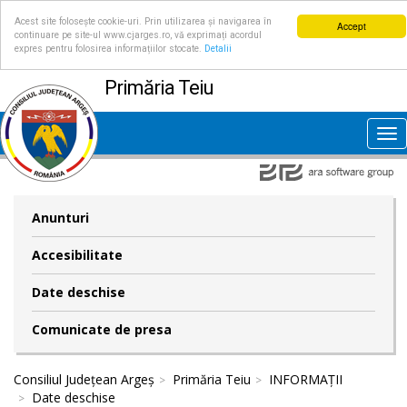
Acest site folosește cookie-uri. Prin utilizarea și navigarea în
Accept
continuare pe site-ul www.cjarges.ro, vă exprimați acordul
expres pentru folosirea informațiilor stocate.
Detalii
Primăria Teiu
Tog
nav
Anunturi
Accesibilitate
Date deschise
Comunicate de presa
Consiliul Județean Argeș
Primăria Teiu
INFORMAȚII
Date deschise