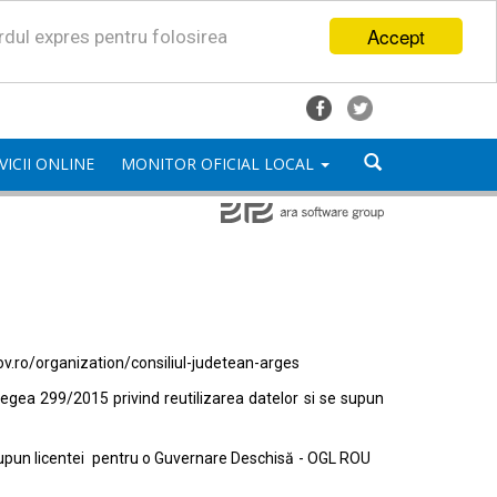
Accept
ordul expres pentru folosirea
VICII ONLINE
MONITOR OFICIAL LOCAL
ov.ro/organization/consiliul-judetean-arges
egea 299/2015 privind reutilizarea datelor si se supun
e supun licentei pentru o Guvernare Deschisă - OGL ROU