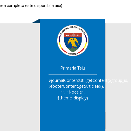
nea completa este disponibila
aici
).
Primăria Teiu
$journalContentUtil.getContent($group_id,
$footerContent.getArticleId(),
"", "$locale",
$theme_display)