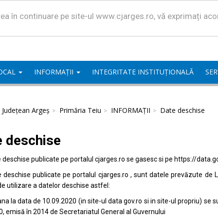
area în continuare pe site-ul www.cjarges.ro, vă exprimați ac
LOCAL
INFORMAȚII
INTEGRITATE INSTITUȚIONALĂ
SER
l Județean Argeș
Primăria Teiu
INFORMAȚII
Date deschise
e deschise
e deschise publicate pe portalul
cjarges.ro
se gasesc si pe
https://data.g
e deschise publicate pe portalul
cjarges.ro
, sunt datele prevăzute de L
de utilizare a datelor deschise astfel:
na la data de 10.09.2020 (in site-ul data
gov.ro
si in site-ul propriu) s
0, emisă în 2014 de Secretariatul General al Guvernului