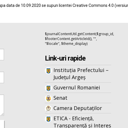
pa data de 10.09.2020 se supun licentei
Creative Commons 4.0
(versiu
$journalContentUtil.getContent($group_id,
$footerContent.getArticleId(), "",
"$locale", $theme_display)
Link-uri rapide
Instituția Prefectului –
Județul Argeș
Guvernul Romaniei
Senat
Camera Deputaților
ETICA - Eficiență,
Transparență și Interes