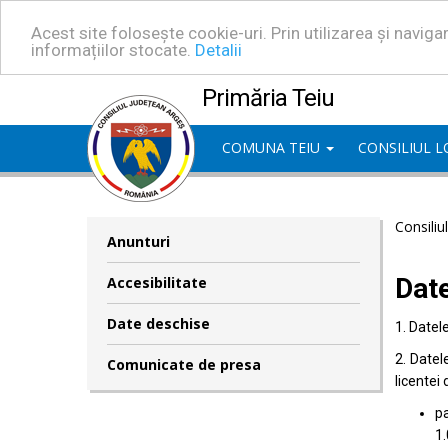
Acest site folosește cookie-uri. Prin utilizarea și navig
informațiilor stocate.
Detalii
Primăria Teiu
COMUNA TEIU
CONSILIUL 
Consiliu
Anunturi
Dat
Accesibilitate
Date deschise
1. Datel
2. Datel
Comunicate de presa
licentei 
pa
1.