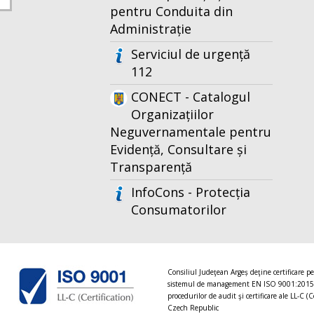
pentru Conduita din
Administrație
Serviciul de urgență
112
CONECT - Catalogul
Organizațiilor
Neguvernamentale pentru
Evidență, Consultare și
Transparență
InfoCons - Protecția
Consumatorilor
Consiliul Judeţean Argeș deţine certificare p
sistemul de management EN ISO 9001:2015
procedurilor de audit şi certificare ale LL-C (C
Czech Republic