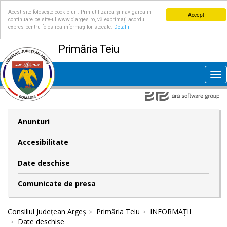
Acest site folosește cookie-uri. Prin utilizarea și navigarea în
Accept
continuare pe site-ul www.cjarges.ro, vă exprimați acordul
expres pentru folosirea informațiilor stocate.
Detalii
Primăria Teiu
Tog
nav
Anunturi
Accesibilitate
Date deschise
Comunicate de presa
Consiliul Județean Argeș
Primăria Teiu
INFORMAȚII
Date deschise