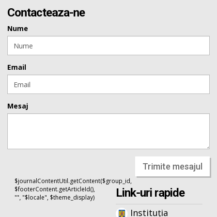
Contacteaza-ne
Nume
Email
Mesaj
Trimite mesajul
$journalContentUtil.getContent($group_id,
$footerContent.getArticleId(),
Link-uri rapide
"", "$locale", $theme_display)
Instituția