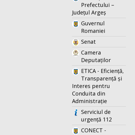
Prefectului –
Județul Argeș
Guvernul
Romaniei
Senat
Camera
Deputaților
ETICA - Eficiență,
Transparență și
Interes pentru
Conduita din
Administrație
Serviciul de
urgență 112
CONECT -