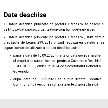
Date deschise
1. Datele deschise publicate pe portalul
cjarges.ro
se gasesc si
pe
https://data.gov.ro/organization/consiliul-judetean-arges
2. Datele deschise publicate pe portalul
cjarges.ro
, sunt datele
prevăzute de Legea 299/2015 privind reutilizarea datelor si se
supun licentei de utilizare a datelor deschise astfel:
pana la data de 10.09.2020 (in site-ul data
gov.ro
si in site-
ul propriu) se supun licentei pentru o Guvernare Deschisă
- OGL ROU 1.0, emisă în 2014 de Secretariatul General al
Guvernului
dupa data de 10.09.2020 se supun licentei
Creative
Commons 4.0
(versiunea completa este disponibila
aici
).