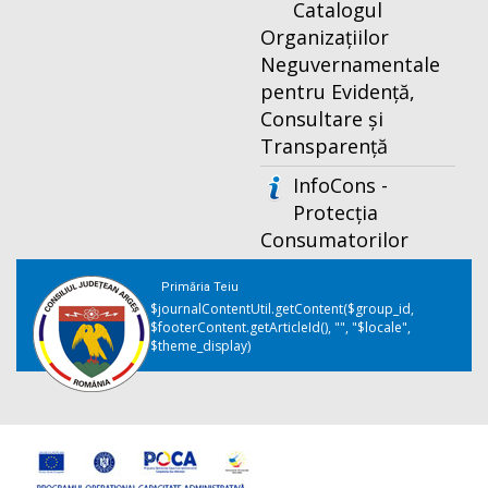
Catalogul
Organizațiilor
Neguvernamentale
pentru Evidență,
Consultare și
Transparență
InfoCons -
Protecția
Consumatorilor
Primăria Teiu
$journalContentUtil.getContent($group_id,
$footerContent.getArticleId(), "", "$locale",
$theme_display)