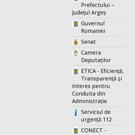
Prefectului –
Județul Argeș
Guvernul
Romaniei
Senat
Camera
Deputaților
ETICA - Eficiență,
Transparență și
Interes pentru
Conduita din
Administrație
Serviciul de
urgență 112
CONECT -