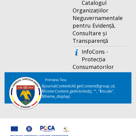
Catalogul
Organizațiilor
Neguvernamentale
pentru Evidență,
Consultare și
Transparență
InfoCons -
Protecția
Consumatorilor
Primăria Teiu
$journalContentUtil.getContent($group_id,
$footerContent.getArticleId(), "", "$locale",
$theme_display)