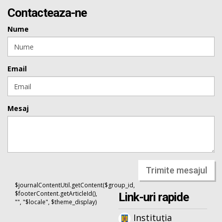
Contacteaza-ne
Nume
Email
Mesaj
Trimite mesajul
$journalContentUtil.getContent($group_id,
$footerContent.getArticleId(),
Link-uri rapide
"", "$locale", $theme_display)
Instituția