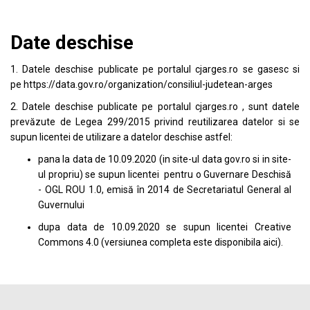
Date deschise
1. Datele deschise publicate pe portalul
cjarges.ro
se gasesc si
pe
https://data.gov.ro/organization/consiliul-judetean-arges
2. Datele deschise publicate pe portalul
cjarges.ro
, sunt datele
prevăzute de Legea 299/2015 privind reutilizarea datelor si se
supun licentei de utilizare a datelor deschise astfel:
pana la data de 10.09.2020 (in site-ul data
gov.ro
si in site-
ul propriu) se supun licentei pentru o Guvernare Deschisă
- OGL ROU 1.0, emisă în 2014 de Secretariatul General al
Guvernului
dupa data de 10.09.2020 se supun licentei
Creative
Commons 4.0
(versiunea completa este disponibila
aici
).