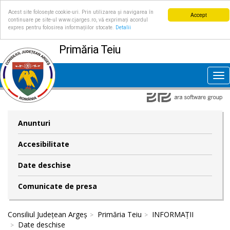
Acest site folosește cookie-uri. Prin utilizarea și navigarea în
Accept
continuare pe site-ul www.cjarges.ro, vă exprimați acordul
expres pentru folosirea informațiilor stocate.
Detalii
Primăria Teiu
Tog
nav
Anunturi
Accesibilitate
Date deschise
Comunicate de presa
Consiliul Județean Argeș
Primăria Teiu
INFORMAȚII
Date deschise