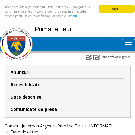
Acest site folosește cookie-uri. Prin utilizarea și navigarea în
Accept
continuare pe site-ul www.cjarges.ro, vă exprimați acordul
expres pentru folosirea informațiilor stocate.
Detalii
Primăria Teiu
Tog
nav
Anunturi
Accesibilitate
Date deschise
Comunicate de presa
Consiliul Județean Argeș
Primăria Teiu
INFORMAȚII
Date deschise