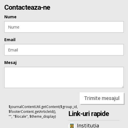
Contacteaza-ne
Nume
Email
Mesaj
Trimite mesajul
$journalContentUtil.getContent($group_id,
$footerContent.getArticleId(),
Link-uri rapide
"", "$locale", $theme_display)
Instituția