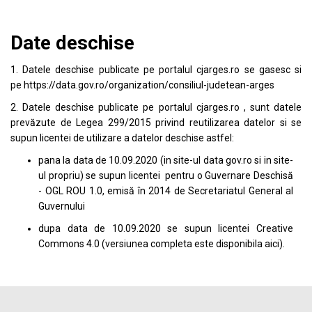
Date deschise
1. Datele deschise publicate pe portalul
cjarges.ro
se gasesc si
pe
https://data.gov.ro/organization/consiliul-judetean-arges
2. Datele deschise publicate pe portalul
cjarges.ro
, sunt datele
prevăzute de Legea 299/2015 privind reutilizarea datelor si se
supun licentei de utilizare a datelor deschise astfel:
pana la data de 10.09.2020 (in site-ul data
gov.ro
si in site-
ul propriu) se supun licentei pentru o Guvernare Deschisă
- OGL ROU 1.0, emisă în 2014 de Secretariatul General al
Guvernului
dupa data de 10.09.2020 se supun licentei
Creative
Commons 4.0
(versiunea completa este disponibila
aici
).