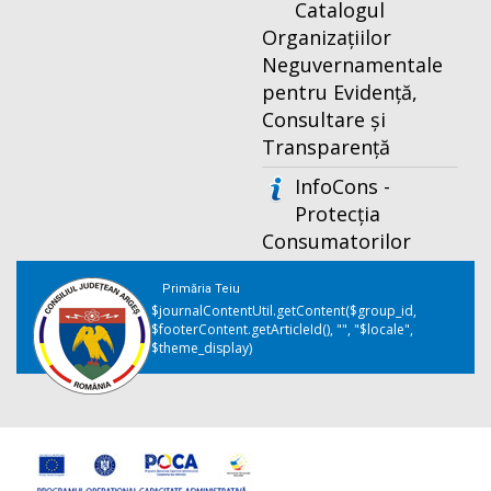
Catalogul
Organizațiilor
Neguvernamentale
pentru Evidență,
Consultare și
Transparență
InfoCons -
Protecția
Consumatorilor
Primăria Teiu
$journalContentUtil.getContent($group_id,
$footerContent.getArticleId(), "", "$locale",
$theme_display)