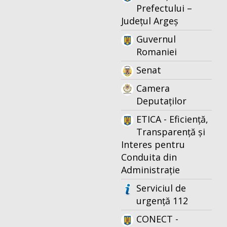
Prefectului –
Județul Argeș
Guvernul
Romaniei
Senat
Camera
Deputaților
ETICA - Eficiență,
Transparență și
Interes pentru
Conduita din
Administrație
Serviciul de
urgență 112
CONECT -