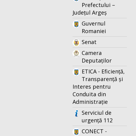
Prefectului –
Județul Argeș
Guvernul
Romaniei
Senat
Camera
Deputaților
ETICA - Eficiență,
Transparență și
Interes pentru
Conduita din
Administrație
Serviciul de
urgență 112
CONECT -