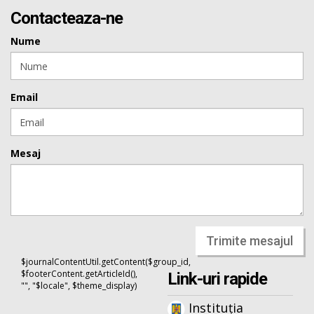
Contacteaza-ne
Nume
Email
Mesaj
Trimite mesajul
$journalContentUtil.getContent($group_id,
$footerContent.getArticleId(),
Link-uri rapide
"", "$locale", $theme_display)
Instituția