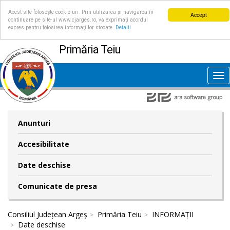
Acest site folosește cookie-uri. Prin utilizarea și navigarea în
Accept
continuare pe site-ul www.cjarges.ro, vă exprimați acordul
expres pentru folosirea informațiilor stocate.
Detalii
Primăria Teiu
Tog
nav
Anunturi
Accesibilitate
Date deschise
Comunicate de presa
Consiliul Județean Argeș
Primăria Teiu
INFORMAȚII
Date deschise