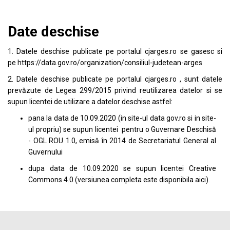
Date deschise
1. Datele deschise publicate pe portalul
cjarges.ro
se gasesc si
pe
https://data.gov.ro/organization/consiliul-judetean-arges
2. Datele deschise publicate pe portalul
cjarges.ro
, sunt datele
prevăzute de Legea 299/2015 privind reutilizarea datelor si se
supun licentei de utilizare a datelor deschise astfel:
pana la data de 10.09.2020 (in site-ul data
gov.ro
si in site-
ul propriu) se supun licentei pentru o Guvernare Deschisă
- OGL ROU 1.0, emisă în 2014 de Secretariatul General al
Guvernului
dupa data de 10.09.2020 se supun licentei
Creative
Commons 4.0
(versiunea completa este disponibila
aici
).