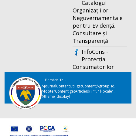
Catalogul
Organizațiilor
Neguvernamentale
pentru Evidență,
Consultare și
Transparență
InfoCons -
Protecția
Consumatorilor
Primăria Teiu
$journalContentUtil.getContent($group_id,
$footerContent.getArticleId(), "", "$locale",
$theme_display)