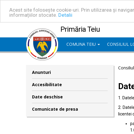
Acest site folosește cookie-uri. Prin utilizarea și navig
informațiilor stocate.
Detalii
Primăria Teiu
COMUNA TEIU
CONSILIUL 
Consiliu
Anunturi
Dat
Accesibilitate
Date deschise
1. Datel
2. Datel
Comunicate de presa
licentei 
pa
1.