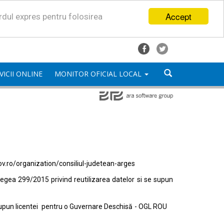
Accept
ordul expres pentru folosirea
VICII ONLINE
MONITOR OFICIAL LOCAL
ov.ro/organization/consiliul-judetean-arges
egea 299/2015 privind reutilizarea datelor si se supun
e supun licentei pentru o Guvernare Deschisă - OGL ROU