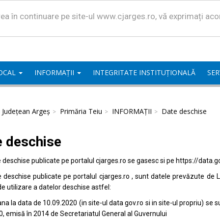
area în continuare pe site-ul www.cjarges.ro, vă exprimați ac
LOCAL
INFORMAȚII
INTEGRITATE INSTITUȚIONALĂ
SER
l Județean Argeș
Primăria Teiu
INFORMAȚII
Date deschise
e deschise
e deschise publicate pe portalul
cjarges.ro
se gasesc si pe
https://data.g
e deschise publicate pe portalul
cjarges.ro
, sunt datele prevăzute de L
de utilizare a datelor deschise astfel:
na la data de 10.09.2020 (in site-ul data
gov.ro
si in site-ul propriu) s
0, emisă în 2014 de Secretariatul General al Guvernului