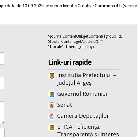
pa data de 10.09.2020 se supun licentei
Creative Commons 4.0
(versiu
$journalContentUtil.getContent($group_id,
$footerContent.getArticleId(), "",
"$locale", $theme_display)
Link-uri rapide
Instituția Prefectului –
Județul Argeș
Guvernul Romaniei
Senat
Camera Deputaților
ETICA - Eficiență,
Transparență și Interes