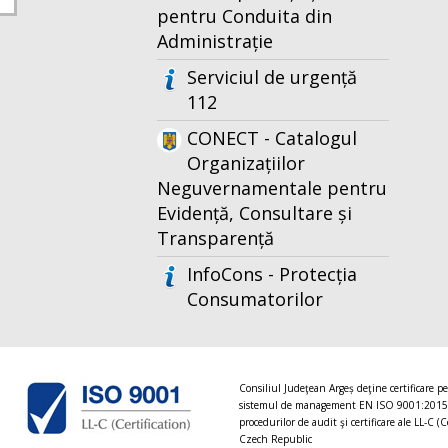
pentru Conduita din
Administrație
Serviciul de urgență
112
CONECT - Catalogul
Organizațiilor
Neguvernamentale pentru
Evidență, Consultare și
Transparență
InfoCons - Protecția
Consumatorilor
Consiliul Judeţean Argeș deţine certificare p
sistemul de management EN ISO 9001:2015
procedurilor de audit şi certificare ale LL-C (C
Czech Republic