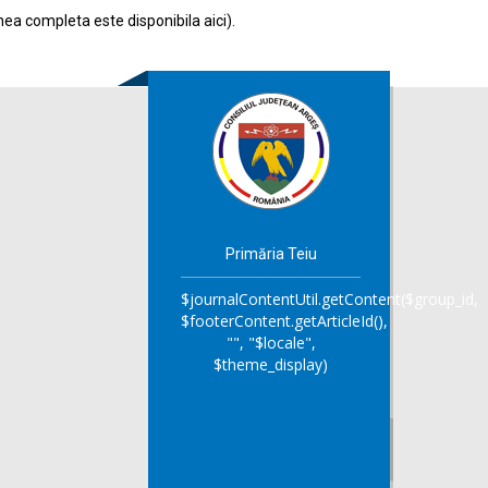
nea completa este disponibila
aici
).
Primăria Teiu
$journalContentUtil.getContent($group_id,
$footerContent.getArticleId(),
"", "$locale",
$theme_display)