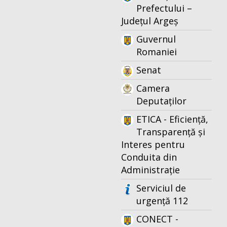
Prefectului –
Județul Argeș
Guvernul
Romaniei
Senat
Camera
Deputaților
ETICA - Eficiență,
Transparență și
Interes pentru
Conduita din
Administrație
Serviciul de
urgență 112
CONECT -