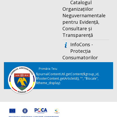
Catalogul
Organizațiilor
Neguvernamentale
pentru Evidență,
Consultare și
Transparență
InfoCons -
Protecția
Consumatorilor
Primăria Teiu
$journalContentUtil.getContent($group_id,
$footerContent.getArticleId(), "", "$locale",
$theme_display)