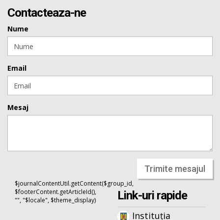
Contacteaza-ne
Nume
Email
Mesaj
Trimite mesajul
$journalContentUtil.getContent($group_id,
$footerContent.getArticleId(),
Link-uri rapide
"", "$locale", $theme_display)
Instituția