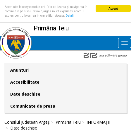
Acest site folosește cookie-uri. Prin utilizarea și navigarea în
Accept
continuare pe site-ul www.cjarges.ro, vă exprimați acordul
expres pentru folosirea informațiilor stocate.
Detalii
Primăria Teiu
Tog
nav
Anunturi
Accesibilitate
Date deschise
Comunicate de presa
Consiliul Județean Argeș
Primăria Teiu
INFORMAȚII
Date deschise