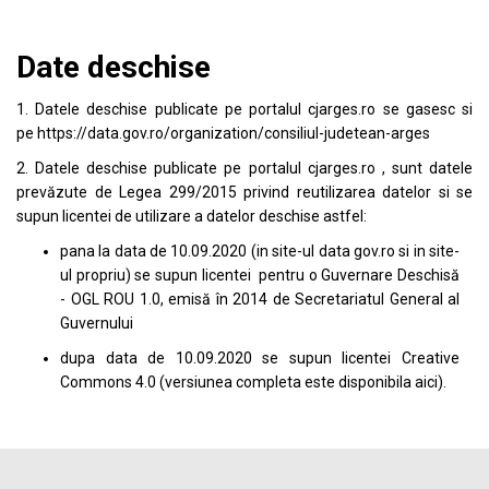
Date deschise
1. Datele deschise publicate pe portalul
cjarges.ro
se gasesc si
pe
https://data.gov.ro/organization/consiliul-judetean-arges
2. Datele deschise publicate pe portalul
cjarges.ro
, sunt datele
prevăzute de Legea 299/2015 privind reutilizarea datelor si se
supun licentei de utilizare a datelor deschise astfel:
pana la data de 10.09.2020 (in site-ul data
gov.ro
si in site-
ul propriu) se supun licentei pentru o Guvernare Deschisă
- OGL ROU 1.0, emisă în 2014 de Secretariatul General al
Guvernului
dupa data de 10.09.2020 se supun licentei
Creative
Commons 4.0
(versiunea completa este disponibila
aici
).