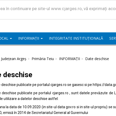
area în continuare pe site-ul www.cjarges.ro, vă exprimați ac
LOCAL
INFORMAȚII
INTEGRITATE INSTITUȚIONALĂ
SER
l Județean Argeș
Primăria Teiu
INFORMAȚII
Date deschise
e deschise
e deschise publicate pe portalul
cjarges.ro
se gasesc si pe
https://data.g
e deschise publicate pe portalul
cjarges.ro
, sunt datele prevăzute de L
de utilizare a datelor deschise astfel:
na la data de 10.09.2020 (in site-ul data
gov.ro
si in site-ul propriu) s
0, emisă în 2014 de Secretariatul General al Guvernului