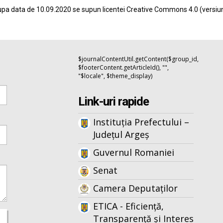
pa data de 10.09.2020 se supun licentei
Creative Commons 4.0
(versiu
$journalContentUtil.getContent($group_id,
$footerContent.getArticleId(), "",
"$locale", $theme_display)
Link-uri rapide
Instituția Prefectului –
Județul Argeș
Guvernul Romaniei
Senat
Camera Deputaților
ETICA - Eficiență,
Transparență și Interes