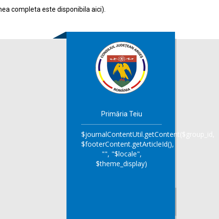
nea completa este disponibila
aici
).
Primăria Teiu
$journalContentUtil.getContent($group_id,
$footerContent.getArticleId(),
"", "$locale",
$theme_display)