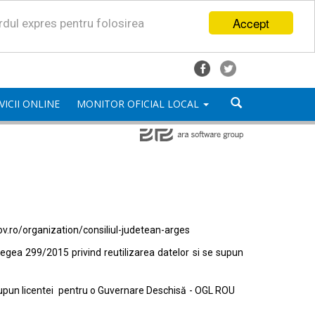
Accept
ordul expres pentru folosirea
VICII ONLINE
MONITOR OFICIAL LOCAL
ov.ro/organization/consiliul-judetean-arges
egea 299/2015 privind reutilizarea datelor si se supun
e supun licentei pentru o Guvernare Deschisă - OGL ROU