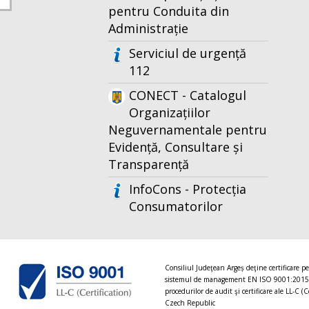
pentru Conduita din
Administrație
Serviciul de urgență
112
CONECT - Catalogul
Organizațiilor
Neguvernamentale pentru
Evidență, Consultare și
Transparență
InfoCons - Protecția
Consumatorilor
Consiliul Judeţean Argeș deţine certificare p
sistemul de management EN ISO 9001:2015
procedurilor de audit şi certificare ale LL-C (C
Czech Republic