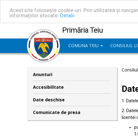
Acest site folosește cookie-uri. Prin utilizarea și navig
informațiilor stocate.
Detalii
Primăria Teiu
COMUNA TEIU
CONSILIUL 
Consiliu
Anunturi
Dat
Accesibilitate
Date deschise
1. Datel
2. Datel
Comunicate de presa
licentei 
pa
1.