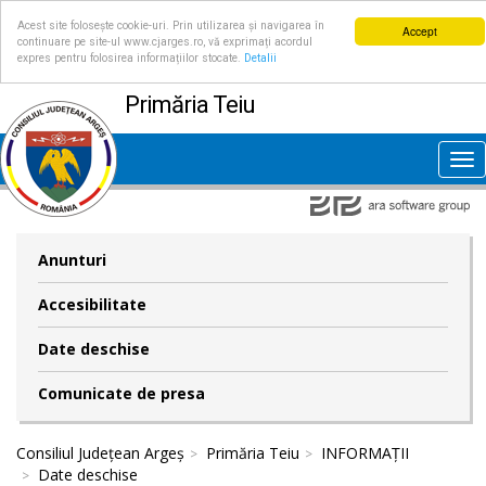
Acest site folosește cookie-uri. Prin utilizarea și navigarea în
Accept
continuare pe site-ul www.cjarges.ro, vă exprimați acordul
expres pentru folosirea informațiilor stocate.
Detalii
Primăria Teiu
Tog
nav
Anunturi
Accesibilitate
Date deschise
Comunicate de presa
Consiliul Județean Argeș
Primăria Teiu
INFORMAȚII
Date deschise