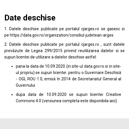
Date deschise
1. Datele deschise publicate pe portalul
cjarges.ro
se gasesc si
pe
https://data.gov.ro/organization/consiliul-judetean-arges
2. Datele deschise publicate pe portalul
cjarges.ro
, sunt datele
prevăzute de Legea 299/2015 privind reutilizarea datelor si se
supun licentei de utilizare a datelor deschise astfel:
pana la data de 10.09.2020 (in site-ul data
gov.ro
si in site-
ul propriu) se supun licentei pentru o Guvernare Deschisă
- OGL ROU 1.0, emisă în 2014 de Secretariatul General al
Guvernului
dupa data de 10.09.2020 se supun licentei
Creative
Commons 4.0
(versiunea completa este disponibila
aici
).