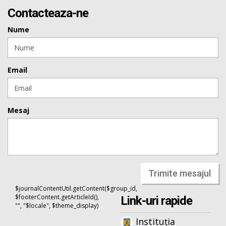
Contacteaza-ne
Nume
Email
Mesaj
Trimite mesajul
$journalContentUtil.getContent($group_id,
$footerContent.getArticleId(),
Link-uri rapide
"", "$locale", $theme_display)
Instituția