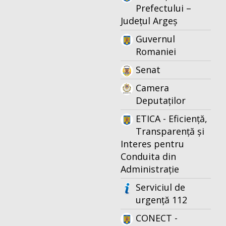
Prefectului –
Județul Argeș
Guvernul
Romaniei
Senat
Camera
Deputaților
ETICA - Eficiență,
Transparență și
Interes pentru
Conduita din
Administrație
Serviciul de
urgență 112
CONECT -