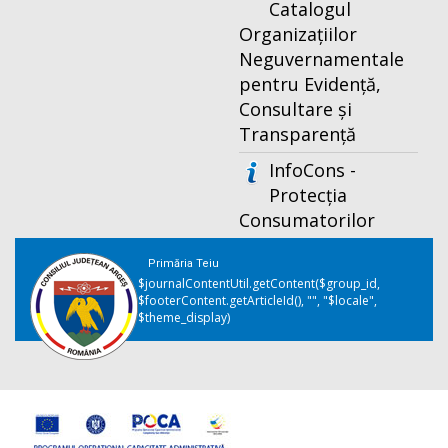
Catalogul
Organizațiilor
Neguvernamentale
pentru Evidență,
Consultare și
Transparență
InfoCons -
Protecția
Consumatorilor
Primăria Teiu
$journalContentUtil.getContent($group_id,
$footerContent.getArticleId(), "", "$locale",
$theme_display)