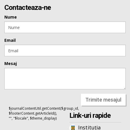
Contacteaza-ne
Nume
Email
Mesaj
Trimite mesajul
$journalContentUtil.getContent($group_id,
$footerContent.getArticleId(),
Link-uri rapide
"", "$locale", $theme_display)
Instituția