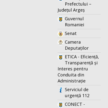
Prefectului –
Județul Argeș
Guvernul
Romaniei
Senat
Camera
Deputaților
ETICA - Eficiență,
Transparență și
Interes pentru
Conduita din
Administrație
Serviciul de
urgență 112
CONECT -