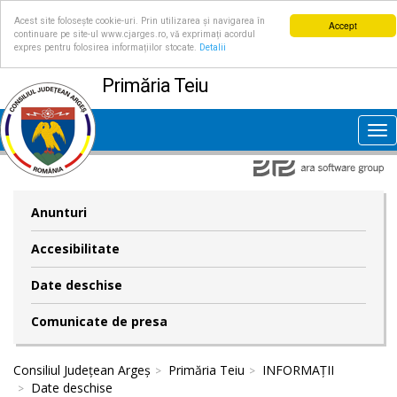
Acest site folosește cookie-uri. Prin utilizarea și navigarea în
Accept
continuare pe site-ul www.cjarges.ro, vă exprimați acordul
expres pentru folosirea informațiilor stocate.
Detalii
Primăria Teiu
Tog
nav
Anunturi
Accesibilitate
Date deschise
Comunicate de presa
Consiliul Județean Argeș
Primăria Teiu
INFORMAȚII
Date deschise