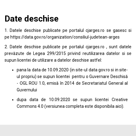
Date deschise
1. Datele deschise publicate pe portalul
cjarges.ro
se gasesc si
pe
https://data.gov.ro/organization/consiliul-judetean-arges
2. Datele deschise publicate pe portalul
cjarges.ro
, sunt datele
prevăzute de Legea 299/2015 privind reutilizarea datelor si se
supun licentei de utilizare a datelor deschise astfel:
pana la data de 10.09.2020 (in site-ul data
gov.ro
si in site-
ul propriu) se supun licentei pentru o Guvernare Deschisă
- OGL ROU 1.0, emisă în 2014 de Secretariatul General al
Guvernului
dupa data de 10.09.2020 se supun licentei
Creative
Commons 4.0
(versiunea completa este disponibila
aici
).