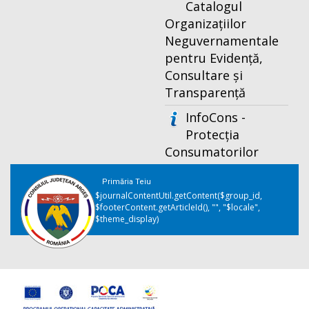
Catalogul
Organizațiilor
Neguvernamentale
pentru Evidență,
Consultare și
Transparență
InfoCons -
Protecția
Consumatorilor
Primăria Teiu
$journalContentUtil.getContent($group_id,
$footerContent.getArticleId(), "", "$locale",
$theme_display)