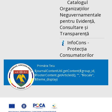
Catalogul
Organizațiilor
Neguvernamentale
pentru Evidență,
Consultare și
Transparență
InfoCons -
Protecția
Consumatorilor
Primăria Teiu
$journalContentUtil.getContent($group_id,
$footerContent.getArticleId(), "", "$locale",
$theme_display)