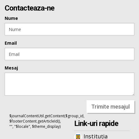
Contacteaza-ne
Nume
Email
Mesaj
Trimite mesajul
$journalContentUtil.getContent($group_id,
$footerContent.getArticleId(),
Link-uri rapide
"", "$locale", $theme_display)
Instituția