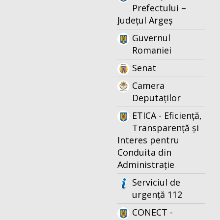
Prefectului –
Județul Argeș
Guvernul
Romaniei
Senat
Camera
Deputaților
ETICA - Eficiență,
Transparență și
Interes pentru
Conduita din
Administrație
Serviciul de
urgență 112
CONECT -