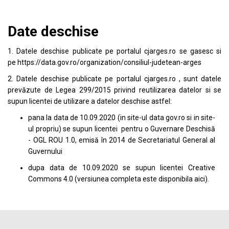
Date deschise
1. Datele deschise publicate pe portalul
cjarges.ro
se gasesc si
pe
https://data.gov.ro/organization/consiliul-judetean-arges
2. Datele deschise publicate pe portalul
cjarges.ro
, sunt datele
prevăzute de Legea 299/2015 privind reutilizarea datelor si se
supun licentei de utilizare a datelor deschise astfel:
pana la data de 10.09.2020 (in site-ul data
gov.ro
si in site-
ul propriu) se supun licentei pentru o Guvernare Deschisă
- OGL ROU 1.0, emisă în 2014 de Secretariatul General al
Guvernului
dupa data de 10.09.2020 se supun licentei
Creative
Commons 4.0
(versiunea completa este disponibila
aici
).