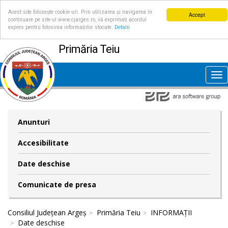
Acest site folosește cookie-uri. Prin utilizarea și navigarea în
Accept
continuare pe site-ul www.cjarges.ro, vă exprimați acordul
expres pentru folosirea informațiilor stocate.
Detalii
Primăria Teiu
Tog
nav
Anunturi
Accesibilitate
Date deschise
Comunicate de presa
Consiliul Județean Argeș
Primăria Teiu
INFORMAȚII
Date deschise