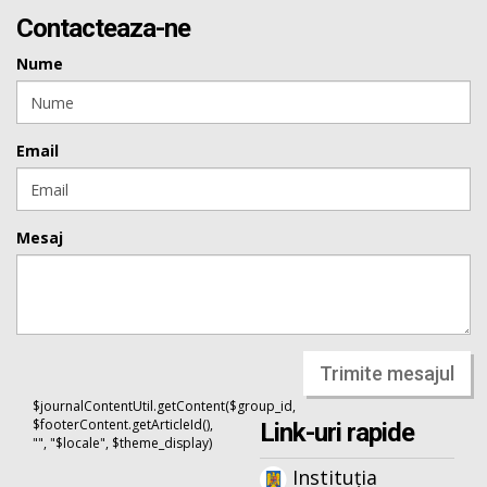
Contacteaza-ne
Nume
Email
Mesaj
Trimite mesajul
$journalContentUtil.getContent($group_id,
$footerContent.getArticleId(),
Link-uri rapide
"", "$locale", $theme_display)
Instituția