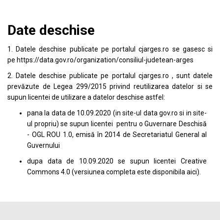
Date deschise
1. Datele deschise publicate pe portalul
cjarges.ro
se gasesc si
pe
https://data.gov.ro/organization/consiliul-judetean-arges
2. Datele deschise publicate pe portalul
cjarges.ro
, sunt datele
prevăzute de Legea 299/2015 privind reutilizarea datelor si se
supun licentei de utilizare a datelor deschise astfel:
pana la data de 10.09.2020 (in site-ul data
gov.ro
si in site-
ul propriu) se supun licentei pentru o Guvernare Deschisă
- OGL ROU 1.0, emisă în 2014 de Secretariatul General al
Guvernului
dupa data de 10.09.2020 se supun licentei
Creative
Commons 4.0
(versiunea completa este disponibila
aici
).