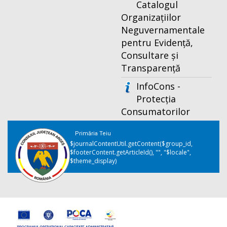
Catalogul
Organizațiilor
Neguvernamentale
pentru Evidență,
Consultare și
Transparență
InfoCons -
Protecția
Consumatorilor
Primăria Teiu
$journalContentUtil.getContent($group_id,
$footerContent.getArticleId(), "", "$locale",
$theme_display)