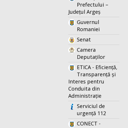
Prefectului –
Județul Argeș
Guvernul
Romaniei
Senat
Camera
Deputaților
ETICA - Eficiență,
Transparență și
Interes pentru
Conduita din
Administrație
Serviciul de
urgență 112
CONECT -