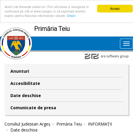
Acest site folosește cookie-uri. Prin utilizarea și navigarea în
Accept
continuare pe site-ul www.cjarges.ro, vă exprimați acordul
expres pentru folosirea informațiilor stocate.
Detalii
Primăria Teiu
Tog
nav
Anunturi
Accesibilitate
Date deschise
Comunicate de presa
Consiliul Județean Argeș
Primăria Teiu
INFORMAȚII
Date deschise