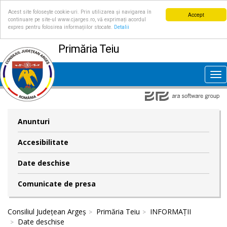
Acest site folosește cookie-uri. Prin utilizarea și navigarea în
Accept
continuare pe site-ul www.cjarges.ro, vă exprimați acordul
expres pentru folosirea informațiilor stocate.
Detalii
Primăria Teiu
Tog
nav
Anunturi
Accesibilitate
Date deschise
Comunicate de presa
Consiliul Județean Argeș
Primăria Teiu
INFORMAȚII
Date deschise