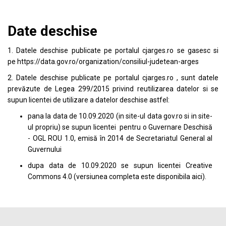
Date deschise
1. Datele deschise publicate pe portalul
cjarges.ro
se gasesc si
pe
https://data.gov.ro/organization/consiliul-judetean-arges
2. Datele deschise publicate pe portalul
cjarges.ro
, sunt datele
prevăzute de Legea 299/2015 privind reutilizarea datelor si se
supun licentei de utilizare a datelor deschise astfel:
pana la data de 10.09.2020 (in site-ul data
gov.ro
si in site-
ul propriu) se supun licentei pentru o Guvernare Deschisă
- OGL ROU 1.0, emisă în 2014 de Secretariatul General al
Guvernului
dupa data de 10.09.2020 se supun licentei
Creative
Commons 4.0
(versiunea completa este disponibila
aici
).