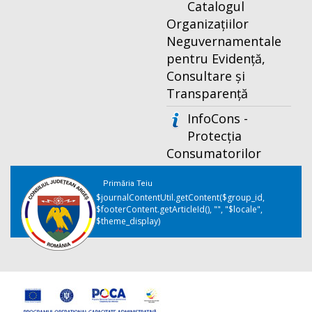
Catalogul
Organizațiilor
Neguvernamentale
pentru Evidență,
Consultare și
Transparență
InfoCons -
Protecția
Consumatorilor
Primăria Teiu
$journalContentUtil.getContent($group_id,
$footerContent.getArticleId(), "", "$locale",
$theme_display)