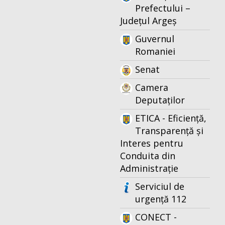
Prefectului –
Județul Argeș
Guvernul
Romaniei
Senat
Camera
Deputaților
ETICA - Eficiență,
Transparență și
Interes pentru
Conduita din
Administrație
Serviciul de
urgență 112
CONECT -