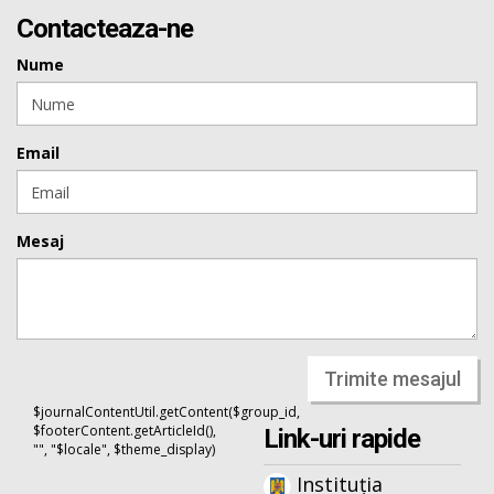
Contacteaza-ne
Nume
Email
Mesaj
Trimite mesajul
$journalContentUtil.getContent($group_id,
$footerContent.getArticleId(),
Link-uri rapide
"", "$locale", $theme_display)
Instituția