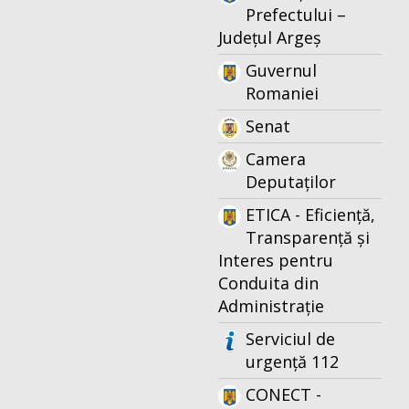
Prefectului –
Județul Argeș
Guvernul
Romaniei
Senat
Camera
Deputaților
ETICA - Eficiență,
Transparență și
Interes pentru
Conduita din
Administrație
Serviciul de
urgență 112
CONECT -