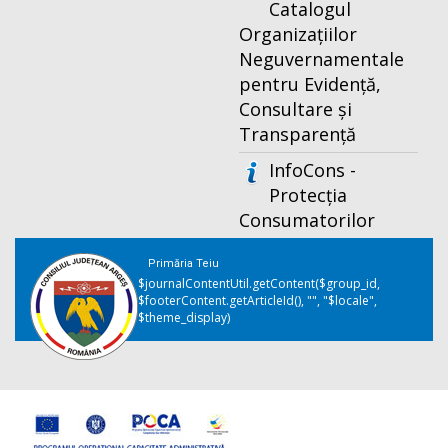
Catalogul
Organizațiilor
Neguvernamentale
pentru Evidență,
Consultare și
Transparență
InfoCons -
Protecția
Consumatorilor
Primăria Teiu
$journalContentUtil.getContent($group_id,
$footerContent.getArticleId(), "", "$locale",
$theme_display)