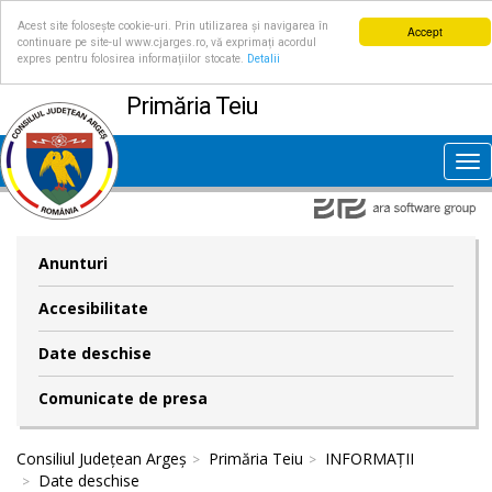
Acest site folosește cookie-uri. Prin utilizarea și navigarea în
Accept
continuare pe site-ul www.cjarges.ro, vă exprimați acordul
expres pentru folosirea informațiilor stocate.
Detalii
Primăria Teiu
Tog
nav
Anunturi
Accesibilitate
Date deschise
Comunicate de presa
Consiliul Județean Argeș
Primăria Teiu
INFORMAȚII
Date deschise