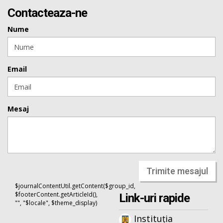
Contacteaza-ne
Nume
Email
Mesaj
Trimite mesajul
$journalContentUtil.getContent($group_id,
$footerContent.getArticleId(),
Link-uri rapide
"", "$locale", $theme_display)
Instituția