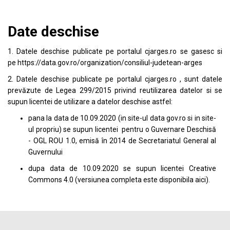
Date deschise
1. Datele deschise publicate pe portalul
cjarges.ro
se gasesc si
pe
https://data.gov.ro/organization/consiliul-judetean-arges
2. Datele deschise publicate pe portalul
cjarges.ro
, sunt datele
prevăzute de Legea 299/2015 privind reutilizarea datelor si se
supun licentei de utilizare a datelor deschise astfel:
pana la data de 10.09.2020 (in site-ul data
gov.ro
si in site-
ul propriu) se supun licentei pentru o Guvernare Deschisă
- OGL ROU 1.0, emisă în 2014 de Secretariatul General al
Guvernului
dupa data de 10.09.2020 se supun licentei
Creative
Commons 4.0
(versiunea completa este disponibila
aici
).