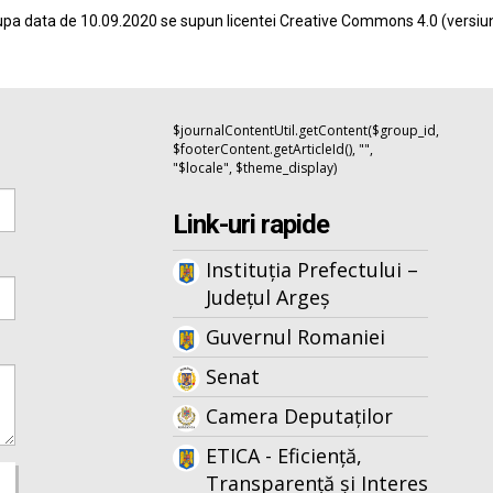
pa data de 10.09.2020 se supun licentei
Creative Commons 4.0
(versiu
$journalContentUtil.getContent($group_id,
$footerContent.getArticleId(), "",
"$locale", $theme_display)
Link-uri rapide
Instituția Prefectului –
Județul Argeș
Guvernul Romaniei
Senat
Camera Deputaților
ETICA - Eficiență,
Transparență și Interes