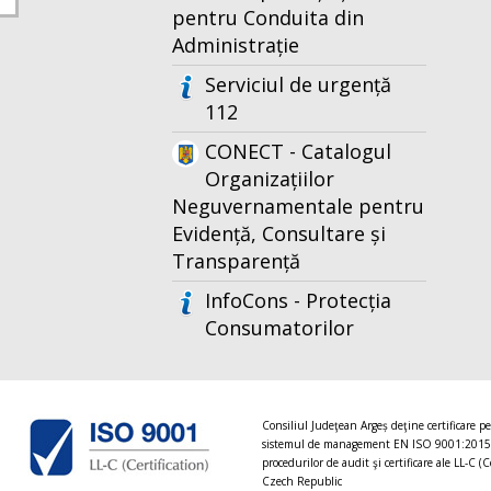
pentru Conduita din
Administrație
Serviciul de urgență
112
CONECT - Catalogul
Organizațiilor
Neguvernamentale pentru
Evidență, Consultare și
Transparență
InfoCons - Protecția
Consumatorilor
Consiliul Judeţean Argeș deţine certificare p
sistemul de management EN ISO 9001:2015
procedurilor de audit şi certificare ale LL-C (C
Czech Republic