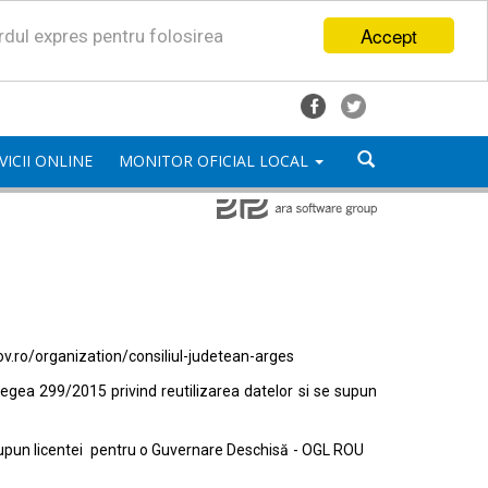
Accept
ordul expres pentru folosirea
VICII ONLINE
MONITOR OFICIAL LOCAL
ov.ro/organization/consiliul-judetean-arges
egea 299/2015 privind reutilizarea datelor si se supun
e supun licentei pentru o Guvernare Deschisă - OGL ROU