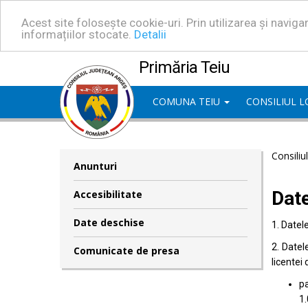
Acest site folosește cookie-uri. Prin utilizarea și navig
informațiilor stocate.
Detalii
Primăria Teiu
COMUNA TEIU
CONSILIUL 
Consiliu
Anunturi
Dat
Accesibilitate
Date deschise
1. Datel
2. Datel
Comunicate de presa
licentei 
pa
1.