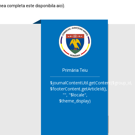
nea completa este disponibila
aici
).
Primăria Teiu
$journalContentUtil.getContent($group_id,
$footerContent.getArticleId(),
"", "$locale",
$theme_display)