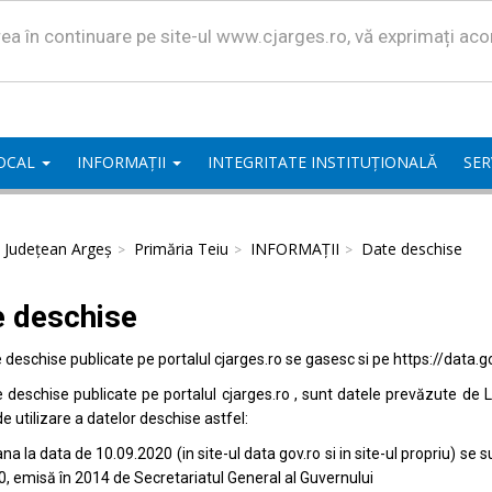
area în continuare pe site-ul www.cjarges.ro, vă exprimați ac
LOCAL
INFORMAȚII
INTEGRITATE INSTITUȚIONALĂ
SER
l Județean Argeș
Primăria Teiu
INFORMAȚII
Date deschise
e deschise
e deschise publicate pe portalul
cjarges.ro
se gasesc si pe
https://data.g
e deschise publicate pe portalul
cjarges.ro
, sunt datele prevăzute de L
de utilizare a datelor deschise astfel:
na la data de 10.09.2020 (in site-ul data
gov.ro
si in site-ul propriu) s
0, emisă în 2014 de Secretariatul General al Guvernului