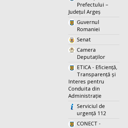
Prefectului –
Județul Argeș
Guvernul
Romaniei
Senat
Camera
Deputaților
ETICA - Eficiență,
Transparență și
Interes pentru
Conduita din
Administrație
Serviciul de
urgență 112
CONECT -