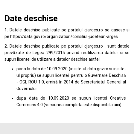
Date deschise
1. Datele deschise publicate pe portalul
cjarges.ro
se gasesc si
pe
https://data.gov.ro/organization/consiliul-judetean-arges
2. Datele deschise publicate pe portalul
cjarges.ro
, sunt datele
prevăzute de Legea 299/2015 privind reutilizarea datelor si se
supun licentei de utilizare a datelor deschise astfel:
pana la data de 10.09.2020 (in site-ul data
gov.ro
si in site-
ul propriu) se supun licentei pentru o Guvernare Deschisă
- OGL ROU 1.0, emisă în 2014 de Secretariatul General al
Guvernului
dupa data de 10.09.2020 se supun licentei
Creative
Commons 4.0
(versiunea completa este disponibila
aici
).