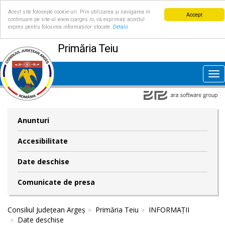
Acest site folosește cookie-uri. Prin utilizarea și navigarea în
Accept
continuare pe site-ul www.cjarges.ro, vă exprimați acordul
expres pentru folosirea informațiilor stocate.
Detalii
Primăria Teiu
Tog
nav
Anunturi
Accesibilitate
Date deschise
Comunicate de presa
Consiliul Județean Argeș
Primăria Teiu
INFORMAȚII
Date deschise