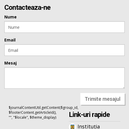
Contacteaza-ne
Nume
Email
Mesaj
Trimite mesajul
$journalContentUtil.getContent($group_id,
$footerContent.getArticleId(),
Link-uri rapide
"", "$locale", $theme_display)
Instituția