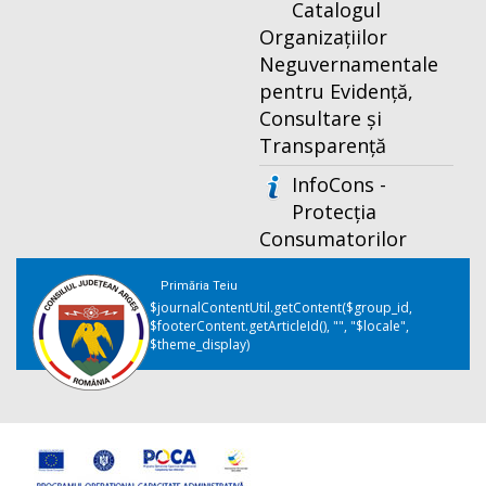
Catalogul
Organizațiilor
Neguvernamentale
pentru Evidență,
Consultare și
Transparență
InfoCons -
Protecția
Consumatorilor
Primăria Teiu
$journalContentUtil.getContent($group_id,
$footerContent.getArticleId(), "", "$locale",
$theme_display)