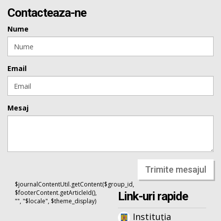
Contacteaza-ne
Nume
Email
Mesaj
Trimite mesajul
$journalContentUtil.getContent($group_id,
$footerContent.getArticleId(),
Link-uri rapide
"", "$locale", $theme_display)
Instituția