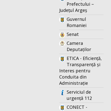
Prefectului –
Județul Argeș
Guvernul
Romaniei
Senat
Camera
Deputaților
ETICA - Eficiență,
Transparență și
Interes pentru
Conduita din
Administrație
Serviciul de
urgență 112
CONECT -