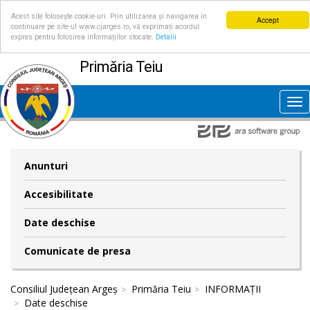
Acest site folosește cookie-uri. Prin utilizarea și navigarea în
Accept
continuare pe site-ul www.cjarges.ro, vă exprimați acordul
expres pentru folosirea informațiilor stocate.
Detalii
Primăria Teiu
Tog
nav
Anunturi
Accesibilitate
Date deschise
Comunicate de presa
Consiliul Județean Argeș
Primăria Teiu
INFORMAȚII
Date deschise