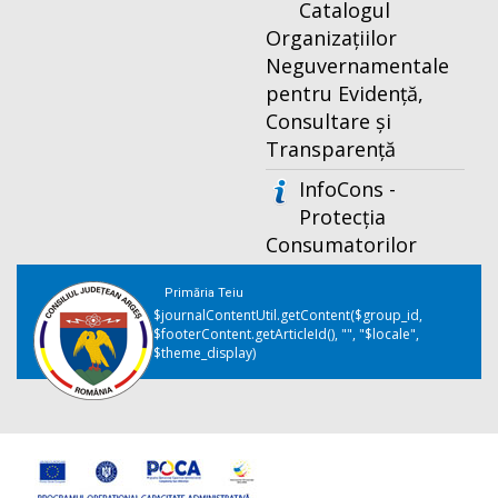
Catalogul
Organizațiilor
Neguvernamentale
pentru Evidență,
Consultare și
Transparență
InfoCons -
Protecția
Consumatorilor
Primăria Teiu
$journalContentUtil.getContent($group_id,
$footerContent.getArticleId(), "", "$locale",
$theme_display)