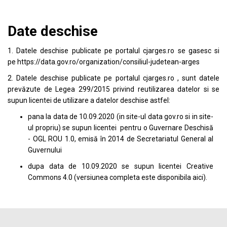
Date deschise
1. Datele deschise publicate pe portalul
cjarges.ro
se gasesc si
pe
https://data.gov.ro/organization/consiliul-judetean-arges
2. Datele deschise publicate pe portalul
cjarges.ro
, sunt datele
prevăzute de Legea 299/2015 privind reutilizarea datelor si se
supun licentei de utilizare a datelor deschise astfel:
pana la data de 10.09.2020 (in site-ul data
gov.ro
si in site-
ul propriu) se supun licentei pentru o Guvernare Deschisă
- OGL ROU 1.0, emisă în 2014 de Secretariatul General al
Guvernului
dupa data de 10.09.2020 se supun licentei
Creative
Commons 4.0
(versiunea completa este disponibila
aici
).