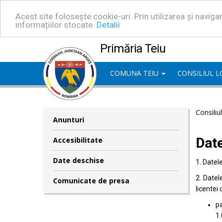
Acest site folosește cookie-uri. Prin utilizarea și navig
informațiilor stocate.
Detalii
Primăria Teiu
COMUNA TEIU
CONSILIUL 
Consiliu
Anunturi
Dat
Accesibilitate
Date deschise
1. Datel
2. Datel
Comunicate de presa
licentei 
pa
1.