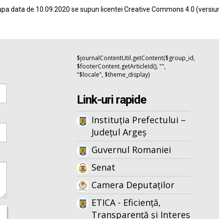
pa data de 10.09.2020 se supun licentei
Creative Commons 4.0
(versiu
$journalContentUtil.getContent($group_id,
$footerContent.getArticleId(), "",
"$locale", $theme_display)
Link-uri rapide
Instituția Prefectului –
Județul Argeș
Guvernul Romaniei
Senat
Camera Deputaților
ETICA - Eficiență,
Transparență și Interes