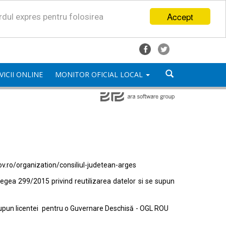
Accept
ordul expres pentru folosirea
VICII ONLINE
MONITOR OFICIAL LOCAL
ov.ro/organization/consiliul-judetean-arges
egea 299/2015 privind reutilizarea datelor si se supun
e supun licentei pentru o Guvernare Deschisă - OGL ROU