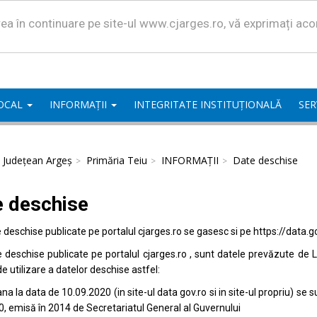
area în continuare pe site-ul www.cjarges.ro, vă exprimați ac
LOCAL
INFORMAȚII
INTEGRITATE INSTITUȚIONALĂ
SER
l Județean Argeș
Primăria Teiu
INFORMAȚII
Date deschise
e deschise
e deschise publicate pe portalul
cjarges.ro
se gasesc si pe
https://data.g
e deschise publicate pe portalul
cjarges.ro
, sunt datele prevăzute de L
de utilizare a datelor deschise astfel:
na la data de 10.09.2020 (in site-ul data
gov.ro
si in site-ul propriu) s
0, emisă în 2014 de Secretariatul General al Guvernului