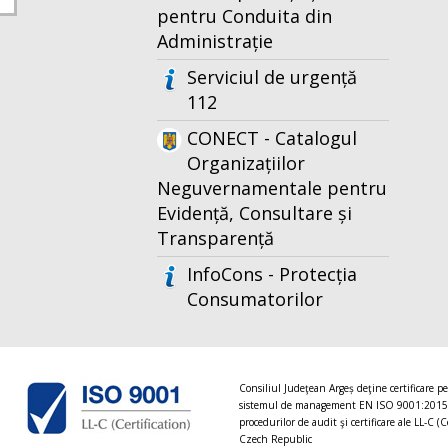
pentru Conduita din
Administrație
Serviciul de urgență
112
CONECT - Catalogul
Organizațiilor
Neguvernamentale pentru
Evidență, Consultare și
Transparență
InfoCons - Protecția
Consumatorilor
Consiliul Judeţean Argeș deţine certificare p
sistemul de management EN ISO 9001:2015
procedurilor de audit şi certificare ale LL-C (C
Czech Republic