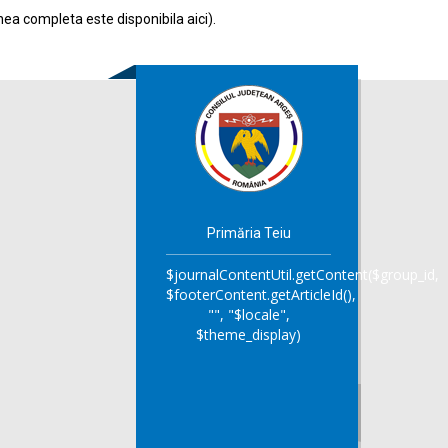
nea completa este disponibila
aici
).
Primăria Teiu
$journalContentUtil.getContent($group_id,
$footerContent.getArticleId(),
"", "$locale",
$theme_display)