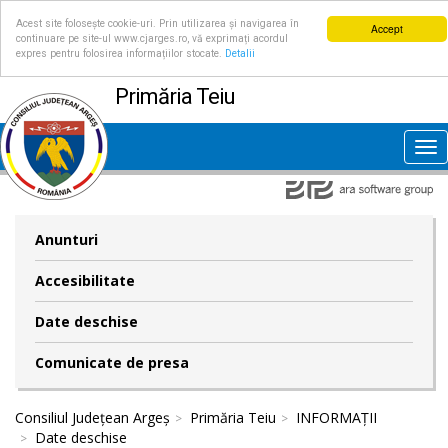
Acest site folosește cookie-uri. Prin utilizarea și navigarea în
Accept
continuare pe site-ul www.cjarges.ro, vă exprimați acordul
expres pentru folosirea informațiilor stocate.
Detalii
Primăria Teiu
Tog
nav
Anunturi
Accesibilitate
Date deschise
Comunicate de presa
Consiliul Județean Argeș
Primăria Teiu
INFORMAȚII
Date deschise