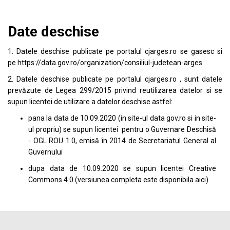
Date deschise
1. Datele deschise publicate pe portalul
cjarges.ro
se gasesc si
pe
https://data.gov.ro/organization/consiliul-judetean-arges
2. Datele deschise publicate pe portalul
cjarges.ro
, sunt datele
prevăzute de Legea 299/2015 privind reutilizarea datelor si se
supun licentei de utilizare a datelor deschise astfel:
pana la data de 10.09.2020 (in site-ul data
gov.ro
si in site-
ul propriu) se supun licentei pentru o Guvernare Deschisă
- OGL ROU 1.0, emisă în 2014 de Secretariatul General al
Guvernului
dupa data de 10.09.2020 se supun licentei
Creative
Commons 4.0
(versiunea completa este disponibila
aici
).