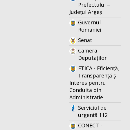
Prefectului –
Județul Argeș
Guvernul
Romaniei
Senat
Camera
Deputaților
ETICA - Eficiență,
Transparență și
Interes pentru
Conduita din
Administrație
Serviciul de
urgență 112
CONECT -