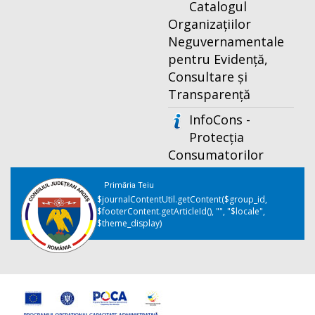
Catalogul
Organizațiilor
Neguvernamentale
pentru Evidență,
Consultare și
Transparență
InfoCons -
Protecția
Consumatorilor
Primăria Teiu
$journalContentUtil.getContent($group_id,
$footerContent.getArticleId(), "", "$locale",
$theme_display)