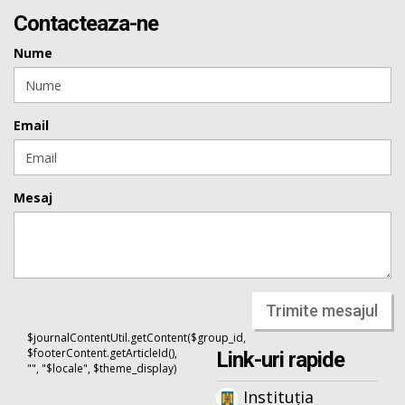
Contacteaza-ne
Nume
Email
Mesaj
Trimite mesajul
$journalContentUtil.getContent($group_id,
$footerContent.getArticleId(),
Link-uri rapide
"", "$locale", $theme_display)
Instituția