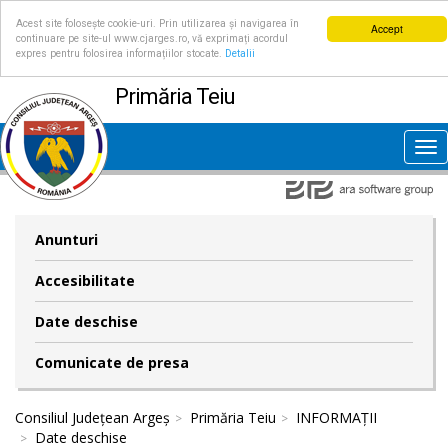
Acest site folosește cookie-uri. Prin utilizarea și navigarea în
Accept
continuare pe site-ul www.cjarges.ro, vă exprimați acordul
expres pentru folosirea informațiilor stocate.
Detalii
Primăria Teiu
Tog
nav
Anunturi
Accesibilitate
Date deschise
Comunicate de presa
Consiliul Județean Argeș
Primăria Teiu
INFORMAȚII
Date deschise