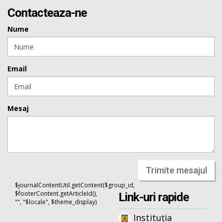
Contacteaza-ne
Nume
Email
Mesaj
Trimite mesajul
$journalContentUtil.getContent($group_id,
$footerContent.getArticleId(),
Link-uri rapide
"", "$locale", $theme_display)
Instituția