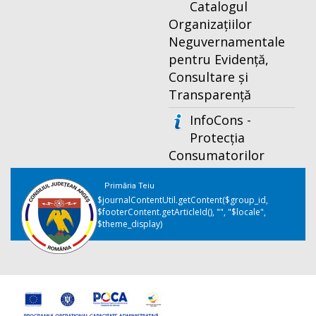
Catalogul
Organizațiilor
Neguvernamentale
pentru Evidență,
Consultare și
Transparență
InfoCons -
Protecția
Consumatorilor
Primăria Teiu
$journalContentUtil.getContent($group_id,
$footerContent.getArticleId(), "", "$locale",
$theme_display)