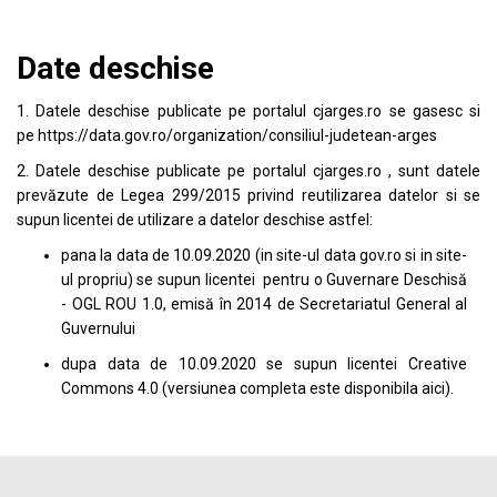
Date deschise
1. Datele deschise publicate pe portalul
cjarges.ro
se gasesc si
pe
https://data.gov.ro/organization/consiliul-judetean-arges
2. Datele deschise publicate pe portalul
cjarges.ro
, sunt datele
prevăzute de Legea 299/2015 privind reutilizarea datelor si se
supun licentei de utilizare a datelor deschise astfel:
pana la data de 10.09.2020 (in site-ul data
gov.ro
si in site-
ul propriu) se supun licentei pentru o Guvernare Deschisă
- OGL ROU 1.0, emisă în 2014 de Secretariatul General al
Guvernului
dupa data de 10.09.2020 se supun licentei
Creative
Commons 4.0
(versiunea completa este disponibila
aici
).