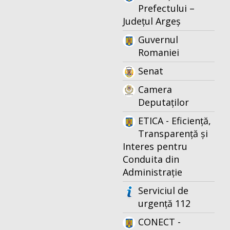
Prefectului –
Județul Argeș
Guvernul
Romaniei
Senat
Camera
Deputaților
ETICA - Eficiență,
Transparență și
Interes pentru
Conduita din
Administrație
Serviciul de
urgență 112
CONECT -