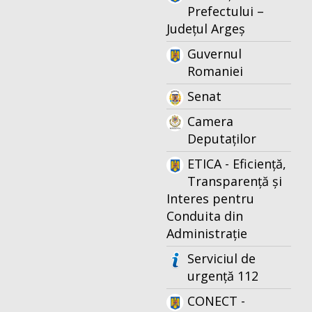
Prefectului –
Județul Argeș
Guvernul
Romaniei
Senat
Camera
Deputaților
ETICA - Eficiență,
Transparență și
Interes pentru
Conduita din
Administrație
Serviciul de
urgență 112
CONECT -