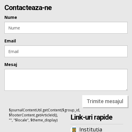
Contacteaza-ne
Nume
Email
Mesaj
Trimite mesajul
$journalContentUtil.getContent($group_id,
$footerContent.getArticleId(),
Link-uri rapide
"", "$locale", $theme_display)
Instituția