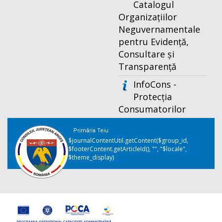
Catalogul
Organizațiilor
Neguvernamentale
pentru Evidență,
Consultare și
Transparență
InfoCons -
Protecția
Consumatorilor
Primăria Teiu
$journalContentUtil.getContent($group_id,
$footerContent.getArticleId(), "", "$locale",
$theme_display)