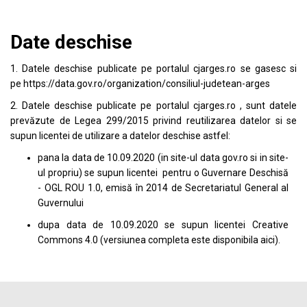
Date deschise
1. Datele deschise publicate pe portalul
cjarges.ro
se gasesc si
pe
https://data.gov.ro/organization/consiliul-judetean-arges
2. Datele deschise publicate pe portalul
cjarges.ro
, sunt datele
prevăzute de Legea 299/2015 privind reutilizarea datelor si se
supun licentei de utilizare a datelor deschise astfel:
pana la data de 10.09.2020 (in site-ul data
gov.ro
si in site-
ul propriu) se supun licentei pentru o Guvernare Deschisă
- OGL ROU 1.0, emisă în 2014 de Secretariatul General al
Guvernului
dupa data de 10.09.2020 se supun licentei
Creative
Commons 4.0
(versiunea completa este disponibila
aici
).