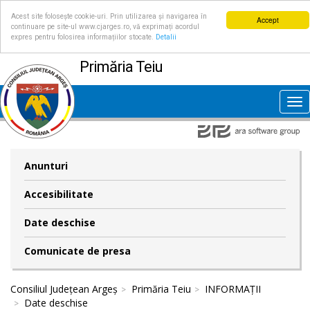
Acest site folosește cookie-uri. Prin utilizarea și navigarea în
Accept
continuare pe site-ul www.cjarges.ro, vă exprimați acordul
expres pentru folosirea informațiilor stocate.
Detalii
Primăria Teiu
Tog
nav
Anunturi
Accesibilitate
Date deschise
Comunicate de presa
Consiliul Județean Argeș
Primăria Teiu
INFORMAȚII
Date deschise