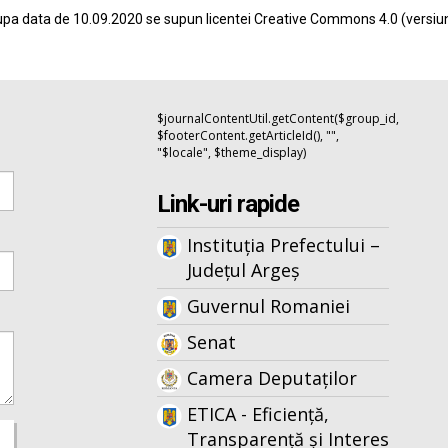
pa data de 10.09.2020 se supun licentei
Creative Commons 4.0
(versiu
$journalContentUtil.getContent($group_id,
$footerContent.getArticleId(), "",
"$locale", $theme_display)
Link-uri rapide
Instituția Prefectului –
Județul Argeș
Guvernul Romaniei
Senat
Camera Deputaților
ETICA - Eficiență,
Transparență și Interes