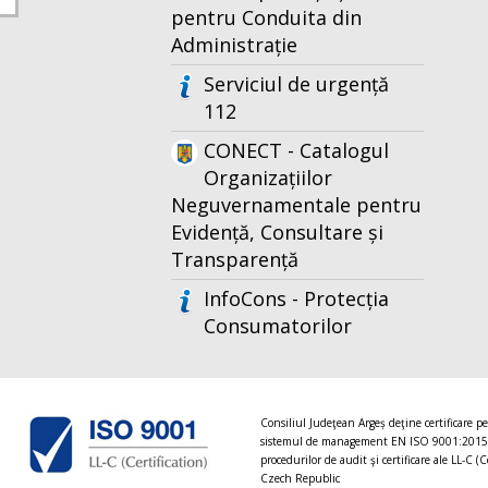
pentru Conduita din
Administrație
Serviciul de urgență
112
CONECT - Catalogul
Organizațiilor
Neguvernamentale pentru
Evidență, Consultare și
Transparență
InfoCons - Protecția
Consumatorilor
Consiliul Judeţean Argeș deţine certificare p
sistemul de management EN ISO 9001:2015
procedurilor de audit şi certificare ale LL-C (C
Czech Republic