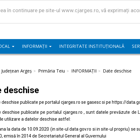
area în continuare pe site-ul www.cjarges.ro, vă exprimați ac
LOCAL
INFORMAȚII
INTEGRITATE INSTITUȚIONALĂ
SER
l Județean Argeș
Primăria Teiu
INFORMAȚII
Date deschise
e deschise
e deschise publicate pe portalul
cjarges.ro
se gasesc si pe
https://data.g
e deschise publicate pe portalul
cjarges.ro
, sunt datele prevăzute de L
de utilizare a datelor deschise astfel:
na la data de 10.09.2020 (in site-ul data
gov.ro
si in site-ul propriu) s
0, emisă în 2014 de Secretariatul General al Guvernului