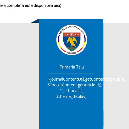
nea completa este disponibila
aici
).
Primăria Teiu
$journalContentUtil.getContent($group_id,
$footerContent.getArticleId(),
"", "$locale",
$theme_display)