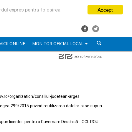
Accept
ordul expres pentru folosirea
VICII ONLINE
MONITOR OFICIAL LOCAL
ov.ro/organization/consiliul-judetean-arges
egea 299/2015 privind reutilizarea datelor si se supun
e supun licentei pentru o Guvernare Deschisă - OGL ROU