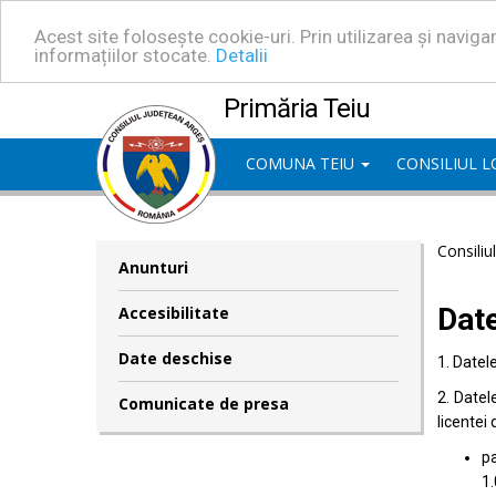
Acest site folosește cookie-uri. Prin utilizarea și navig
informațiilor stocate.
Detalii
Primăria Teiu
COMUNA TEIU
CONSILIUL 
Consiliu
Anunturi
Dat
Accesibilitate
Date deschise
1. Datel
2. Datel
Comunicate de presa
licentei 
pa
1.