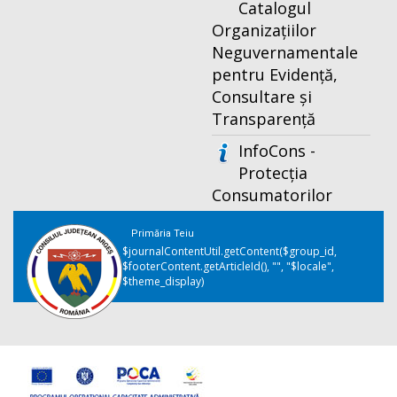
Catalogul
Organizațiilor
Neguvernamentale
pentru Evidență,
Consultare și
Transparență
InfoCons -
Protecția
Consumatorilor
Primăria Teiu
$journalContentUtil.getContent($group_id,
$footerContent.getArticleId(), "", "$locale",
$theme_display)