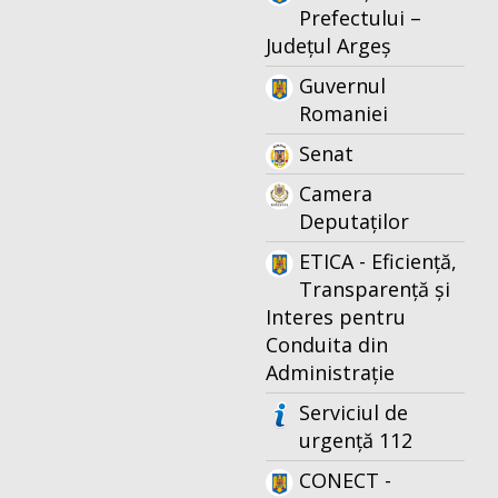
Prefectului –
Județul Argeș
Guvernul
Romaniei
Senat
Camera
Deputaților
ETICA - Eficiență,
Transparență și
Interes pentru
Conduita din
Administrație
Serviciul de
urgență 112
CONECT -