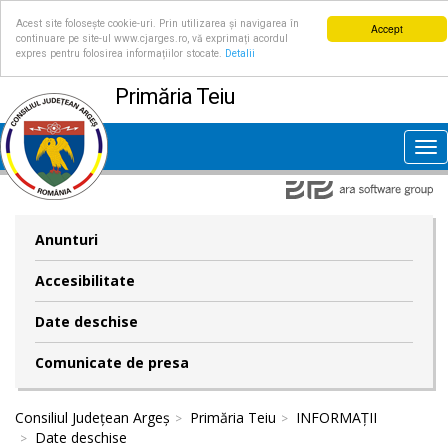
Acest site folosește cookie-uri. Prin utilizarea și navigarea în
Accept
continuare pe site-ul www.cjarges.ro, vă exprimați acordul
expres pentru folosirea informațiilor stocate.
Detalii
Primăria Teiu
Tog
nav
Anunturi
Accesibilitate
Date deschise
Comunicate de presa
Consiliul Județean Argeș
Primăria Teiu
INFORMAȚII
Date deschise