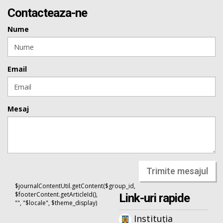
Contacteaza-ne
Nume
Email
Mesaj
Trimite mesajul
$journalContentUtil.getContent($group_id,
$footerContent.getArticleId(),
Link-uri rapide
"", "$locale", $theme_display)
Instituția