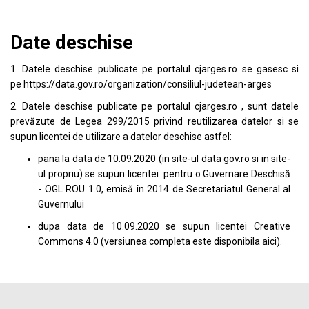
Date deschise
1. Datele deschise publicate pe portalul
cjarges.ro
se gasesc si
pe
https://data.gov.ro/organization/consiliul-judetean-arges
2. Datele deschise publicate pe portalul
cjarges.ro
, sunt datele
prevăzute de Legea 299/2015 privind reutilizarea datelor si se
supun licentei de utilizare a datelor deschise astfel:
pana la data de 10.09.2020 (in site-ul data
gov.ro
si in site-
ul propriu) se supun licentei pentru o Guvernare Deschisă
- OGL ROU 1.0, emisă în 2014 de Secretariatul General al
Guvernului
dupa data de 10.09.2020 se supun licentei
Creative
Commons 4.0
(versiunea completa este disponibila
aici
).