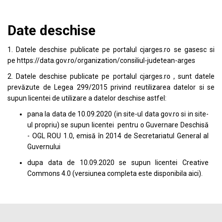
Date deschise
1. Datele deschise publicate pe portalul
cjarges.ro
se gasesc si
pe
https://data.gov.ro/organization/consiliul-judetean-arges
2. Datele deschise publicate pe portalul
cjarges.ro
, sunt datele
prevăzute de Legea 299/2015 privind reutilizarea datelor si se
supun licentei de utilizare a datelor deschise astfel:
pana la data de 10.09.2020 (in site-ul data
gov.ro
si in site-
ul propriu) se supun licentei pentru o Guvernare Deschisă
- OGL ROU 1.0, emisă în 2014 de Secretariatul General al
Guvernului
dupa data de 10.09.2020 se supun licentei
Creative
Commons 4.0
(versiunea completa este disponibila
aici
).