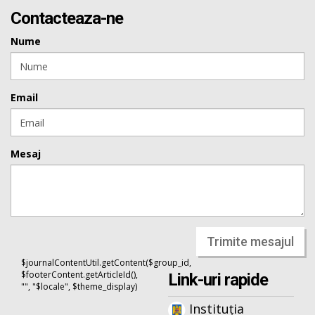
Contacteaza-ne
Nume
Email
Mesaj
Trimite mesajul
$journalContentUtil.getContent($group_id,
$footerContent.getArticleId(),
Link-uri rapide
"", "$locale", $theme_display)
Instituția