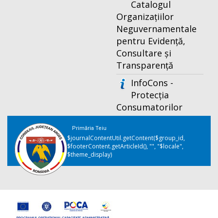
Catalogul
Organizațiilor
Neguvernamentale
pentru Evidență,
Consultare și
Transparență
InfoCons -
Protecția
Consumatorilor
Primăria Teiu
$journalContentUtil.getContent($group_id,
$footerContent.getArticleId(), "", "$locale",
$theme_display)