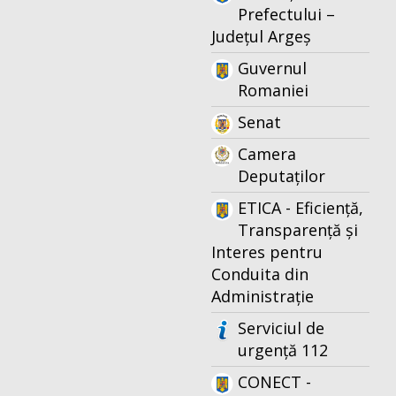
Prefectului –
Județul Argeș
Guvernul
Romaniei
Senat
Camera
Deputaților
ETICA - Eficiență,
Transparență și
Interes pentru
Conduita din
Administrație
Serviciul de
urgență 112
CONECT -