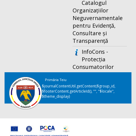
Catalogul
Organizațiilor
Neguvernamentale
pentru Evidență,
Consultare și
Transparență
InfoCons -
Protecția
Consumatorilor
Primăria Teiu
$journalContentUtil.getContent($group_id,
$footerContent.getArticleId(), "", "$locale",
$theme_display)