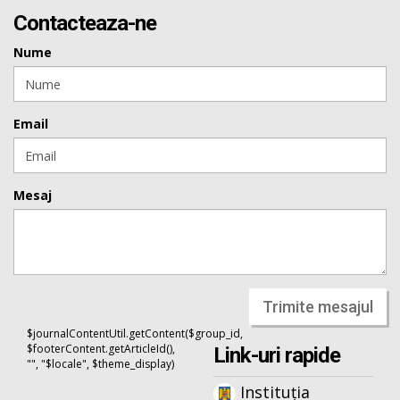
Contacteaza-ne
Nume
Email
Mesaj
Trimite mesajul
$journalContentUtil.getContent($group_id,
$footerContent.getArticleId(),
Link-uri rapide
"", "$locale", $theme_display)
Instituția