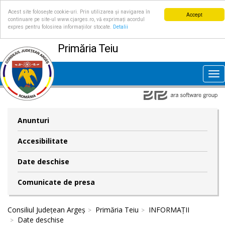
Acest site folosește cookie-uri. Prin utilizarea și navigarea în
Accept
continuare pe site-ul www.cjarges.ro, vă exprimați acordul
expres pentru folosirea informațiilor stocate.
Detalii
Primăria Teiu
Tog
nav
Anunturi
Accesibilitate
Date deschise
Comunicate de presa
Consiliul Județean Argeș
Primăria Teiu
INFORMAȚII
Date deschise