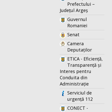
Prefectului –
Județul Argeș
Guvernul
Romaniei
Senat
Camera
Deputaților
ETICA - Eficiență,
Transparență și
Interes pentru
Conduita din
Administrație
Serviciul de
urgență 112
CONECT -