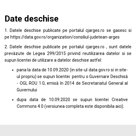
Date deschise
1. Datele deschise publicate pe portalul
cjarges.ro
se gasesc si
pe
https://data.gov.ro/organization/consiliul-judetean-arges
2. Datele deschise publicate pe portalul
cjarges.ro
, sunt datele
prevăzute de Legea 299/2015 privind reutilizarea datelor si se
supun licentei de utilizare a datelor deschise astfel:
pana la data de 10.09.2020 (in site-ul data
gov.ro
si in site-
ul propriu) se supun licentei pentru o Guvernare Deschisă
- OGL ROU 1.0, emisă în 2014 de Secretariatul General al
Guvernului
dupa data de 10.09.2020 se supun licentei
Creative
Commons 4.0
(versiunea completa este disponibila
aici
).