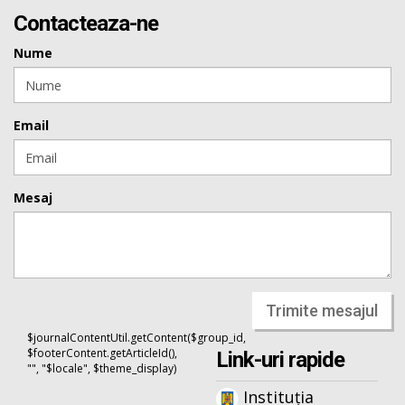
Contacteaza-ne
Nume
Email
Mesaj
Trimite mesajul
$journalContentUtil.getContent($group_id,
$footerContent.getArticleId(),
Link-uri rapide
"", "$locale", $theme_display)
Instituția