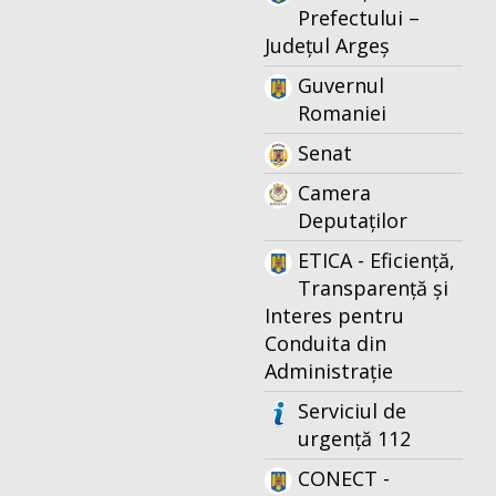
Prefectului –
Județul Argeș
Guvernul
Romaniei
Senat
Camera
Deputaților
ETICA - Eficiență,
Transparență și
Interes pentru
Conduita din
Administrație
Serviciul de
urgență 112
CONECT -