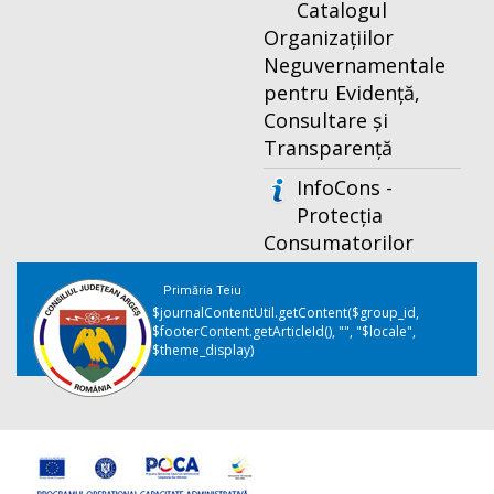
Catalogul
Organizațiilor
Neguvernamentale
pentru Evidență,
Consultare și
Transparență
InfoCons -
Protecția
Consumatorilor
Primăria Teiu
$journalContentUtil.getContent($group_id,
$footerContent.getArticleId(), "", "$locale",
$theme_display)