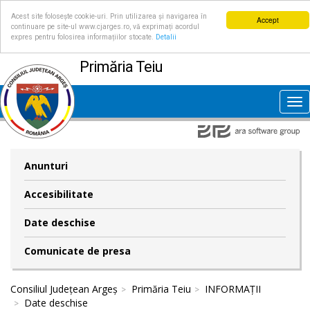
Acest site folosește cookie-uri. Prin utilizarea și navigarea în
Accept
continuare pe site-ul www.cjarges.ro, vă exprimați acordul
expres pentru folosirea informațiilor stocate.
Detalii
Primăria Teiu
Tog
nav
Anunturi
Accesibilitate
Date deschise
Comunicate de presa
Consiliul Județean Argeș
Primăria Teiu
INFORMAȚII
Date deschise