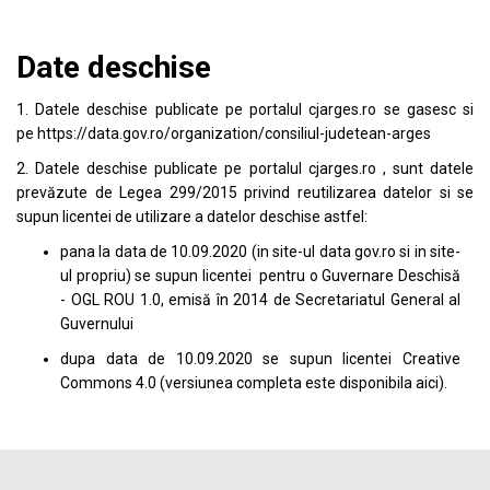
Date deschise
1. Datele deschise publicate pe portalul
cjarges.ro
se gasesc si
pe
https://data.gov.ro/organization/consiliul-judetean-arges
2. Datele deschise publicate pe portalul
cjarges.ro
, sunt datele
prevăzute de Legea 299/2015 privind reutilizarea datelor si se
supun licentei de utilizare a datelor deschise astfel:
pana la data de 10.09.2020 (in site-ul data
gov.ro
si in site-
ul propriu) se supun licentei pentru o Guvernare Deschisă
- OGL ROU 1.0, emisă în 2014 de Secretariatul General al
Guvernului
dupa data de 10.09.2020 se supun licentei
Creative
Commons 4.0
(versiunea completa este disponibila
aici
).