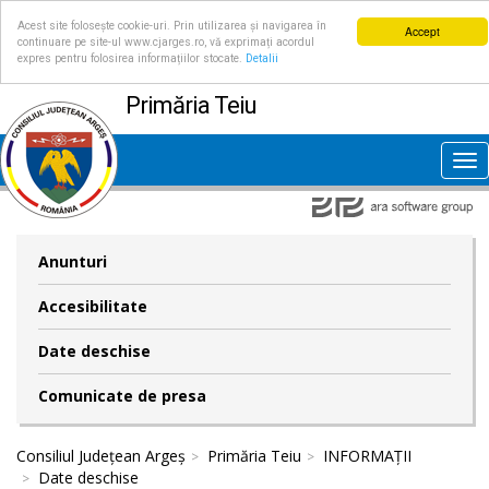
Acest site folosește cookie-uri. Prin utilizarea și navigarea în
Accept
continuare pe site-ul www.cjarges.ro, vă exprimați acordul
expres pentru folosirea informațiilor stocate.
Detalii
Primăria Teiu
Tog
nav
Anunturi
Accesibilitate
Date deschise
Comunicate de presa
Consiliul Județean Argeș
Primăria Teiu
INFORMAȚII
Date deschise