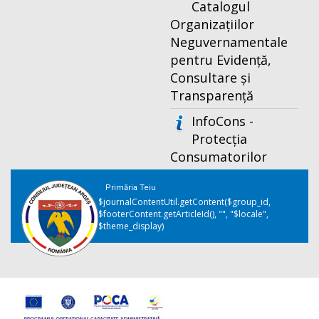
Catalogul
Organizațiilor
Neguvernamentale
pentru Evidență,
Consultare și
Transparență
InfoCons -
Protecția
Consumatorilor
Primăria Teiu
$journalContentUtil.getContent($group_id,
$footerContent.getArticleId(), "", "$locale",
$theme_display)