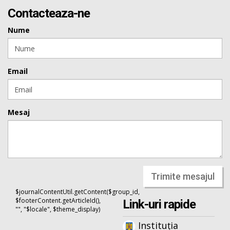
Contacteaza-ne
Nume
Email
Mesaj
Trimite mesajul
$journalContentUtil.getContent($group_id,
$footerContent.getArticleId(),
Link-uri rapide
"", "$locale", $theme_display)
Instituția