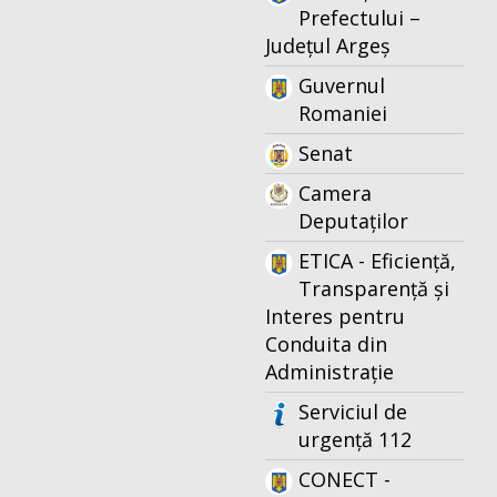
Prefectului –
Județul Argeș
Guvernul
Romaniei
Senat
Camera
Deputaților
ETICA - Eficiență,
Transparență și
Interes pentru
Conduita din
Administrație
Serviciul de
urgență 112
CONECT -