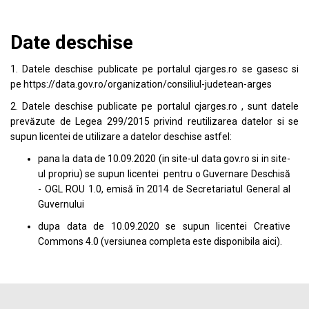
Date deschise
1. Datele deschise publicate pe portalul
cjarges.ro
se gasesc si
pe
https://data.gov.ro/organization/consiliul-judetean-arges
2. Datele deschise publicate pe portalul
cjarges.ro
, sunt datele
prevăzute de Legea 299/2015 privind reutilizarea datelor si se
supun licentei de utilizare a datelor deschise astfel:
pana la data de 10.09.2020 (in site-ul data
gov.ro
si in site-
ul propriu) se supun licentei pentru o Guvernare Deschisă
- OGL ROU 1.0, emisă în 2014 de Secretariatul General al
Guvernului
dupa data de 10.09.2020 se supun licentei
Creative
Commons 4.0
(versiunea completa este disponibila
aici
).