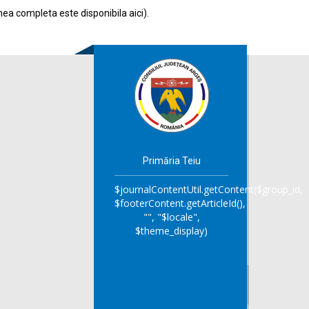
nea completa este disponibila
aici
).
Primăria Teiu
$journalContentUtil.getContent($group_id,
$footerContent.getArticleId(),
"", "$locale",
$theme_display)