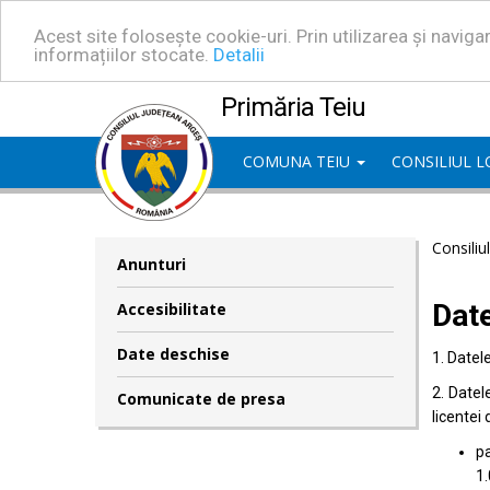
Acest site folosește cookie-uri. Prin utilizarea și navig
informațiilor stocate.
Detalii
Primăria Teiu
COMUNA TEIU
CONSILIUL 
Consiliu
Anunturi
Dat
Accesibilitate
Date deschise
1. Datel
2. Datel
Comunicate de presa
licentei 
pa
1.