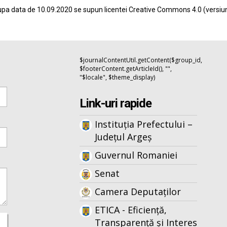
pa data de 10.09.2020 se supun licentei
Creative Commons 4.0
(versiu
$journalContentUtil.getContent($group_id,
$footerContent.getArticleId(), "",
"$locale", $theme_display)
Link-uri rapide
Instituția Prefectului –
Județul Argeș
Guvernul Romaniei
Senat
Camera Deputaților
ETICA - Eficiență,
Transparență și Interes