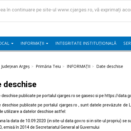
area în continuare pe site-ul www.cjarges.ro, vă exprimați ac
LOCAL
INFORMAȚII
INTEGRITATE INSTITUȚIONALĂ
SER
l Județean Argeș
Primăria Teiu
INFORMAȚII
Date deschise
e deschise
e deschise publicate pe portalul
cjarges.ro
se gasesc si pe
https://data.g
e deschise publicate pe portalul
cjarges.ro
, sunt datele prevăzute de L
de utilizare a datelor deschise astfel:
na la data de 10.09.2020 (in site-ul data
gov.ro
si in site-ul propriu) s
0, emisă în 2014 de Secretariatul General al Guvernului