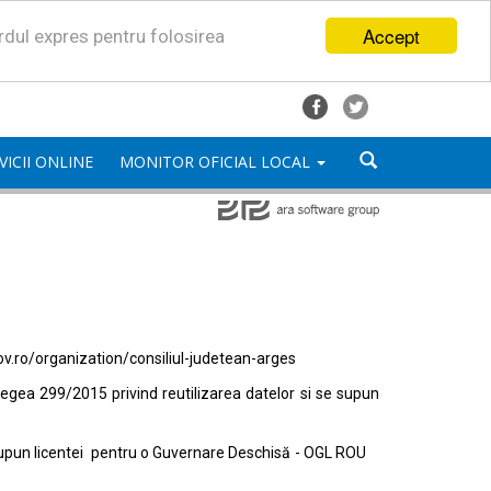
Accept
ordul expres pentru folosirea
VICII ONLINE
MONITOR OFICIAL LOCAL
ov.ro/organization/consiliul-judetean-arges
egea 299/2015 privind reutilizarea datelor si se supun
e supun licentei pentru o Guvernare Deschisă - OGL ROU