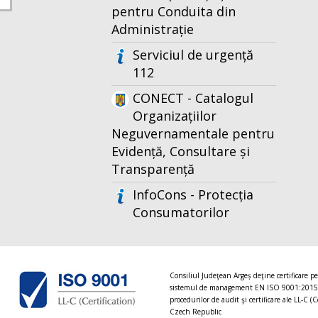
pentru Conduita din
Administrație
Serviciul de urgență
112
CONECT - Catalogul
Organizațiilor
Neguvernamentale pentru
Evidență, Consultare și
Transparență
InfoCons - Protecția
Consumatorilor
Consiliul Judeţean Argeș deţine certificare p
sistemul de management EN ISO 9001:2015
procedurilor de audit şi certificare ale LL-C (C
Czech Republic