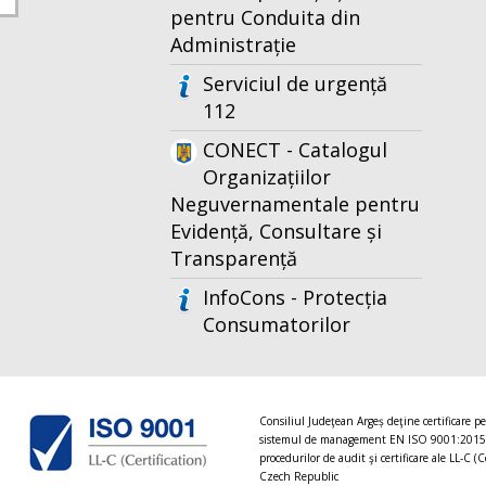
pentru Conduita din
Administrație
Serviciul de urgență
112
CONECT - Catalogul
Organizațiilor
Neguvernamentale pentru
Evidență, Consultare și
Transparență
InfoCons - Protecția
Consumatorilor
Consiliul Judeţean Argeș deţine certificare p
sistemul de management EN ISO 9001:2015
procedurilor de audit şi certificare ale LL-C (C
Czech Republic