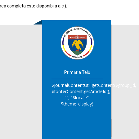
nea completa este disponibila
aici
).
Primăria Teiu
$journalContentUtil.getContent($group_id,
$footerContent.getArticleId(),
"", "$locale",
$theme_display)