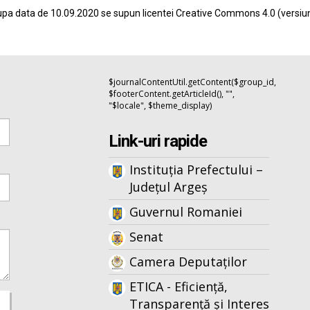
pa data de 10.09.2020 se supun licentei
Creative Commons 4.0
(versiu
$journalContentUtil.getContent($group_id,
$footerContent.getArticleId(), "",
"$locale", $theme_display)
Link-uri rapide
Instituția Prefectului –
Județul Argeș
Guvernul Romaniei
Senat
Camera Deputaților
ETICA - Eficiență,
Transparență și Interes