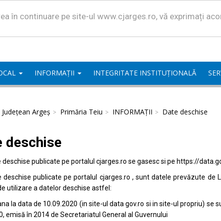
area în continuare pe site-ul www.cjarges.ro, vă exprimați ac
LOCAL
INFORMAȚII
INTEGRITATE INSTITUȚIONALĂ
SER
l Județean Argeș
Primăria Teiu
INFORMAȚII
Date deschise
e deschise
e deschise publicate pe portalul
cjarges.ro
se gasesc si pe
https://data.g
e deschise publicate pe portalul
cjarges.ro
, sunt datele prevăzute de L
de utilizare a datelor deschise astfel:
na la data de 10.09.2020 (in site-ul data
gov.ro
si in site-ul propriu) s
0, emisă în 2014 de Secretariatul General al Guvernului