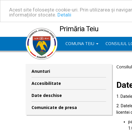
Acest site folosește cookie-uri. Prin utilizarea și navig
informațiilor stocate.
Detalii
Primăria Teiu
COMUNA TEIU
CONSILIUL 
Consiliu
Anunturi
Dat
Accesibilitate
Date deschise
1. Datel
2. Datel
Comunicate de presa
licentei 
pa
1.