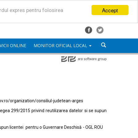
Accept
ordul expres pentru folosirea
VICII ONLINE
MONITOR OFICIAL LOCAL
ov.ro/organization/consiliul-judetean-arges
egea 299/2015 privind reutilizarea datelor si se supun
e supun licentei pentru o Guvernare Deschisă - OGL ROU