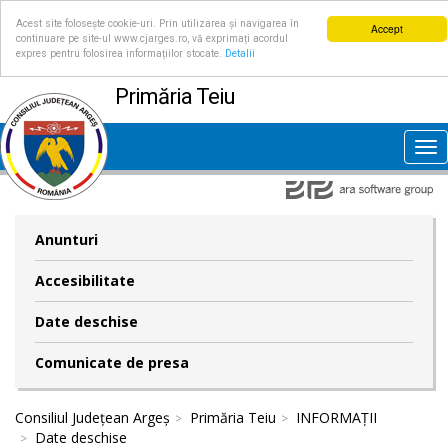
Acest site folosește cookie-uri. Prin utilizarea și navigarea în
Accept
continuare pe site-ul www.cjarges.ro, vă exprimați acordul
expres pentru folosirea informațiilor stocate.
Detalii
Primăria Teiu
Tog
nav
Anunturi
Accesibilitate
Date deschise
Comunicate de presa
Consiliul Județean Argeș
Primăria Teiu
INFORMAȚII
Date deschise