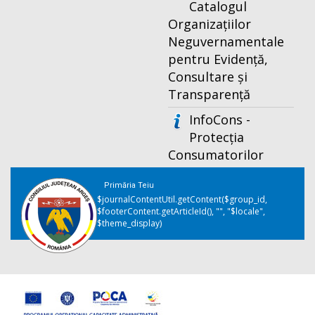
Catalogul
Organizațiilor
Neguvernamentale
pentru Evidență,
Consultare și
Transparență
InfoCons -
Protecția
Consumatorilor
Primăria Teiu
$journalContentUtil.getContent($group_id,
$footerContent.getArticleId(), "", "$locale",
$theme_display)