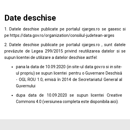
Date deschise
1. Datele deschise publicate pe portalul
cjarges.ro
se gasesc si
pe
https://data.gov.ro/organization/consiliul-judetean-arges
2. Datele deschise publicate pe portalul
cjarges.ro
, sunt datele
prevăzute de Legea 299/2015 privind reutilizarea datelor si se
supun licentei de utilizare a datelor deschise astfel:
pana la data de 10.09.2020 (in site-ul data
gov.ro
si in site-
ul propriu) se supun licentei pentru o Guvernare Deschisă
- OGL ROU 1.0, emisă în 2014 de Secretariatul General al
Guvernului
dupa data de 10.09.2020 se supun licentei
Creative
Commons 4.0
(versiunea completa este disponibila
aici
).