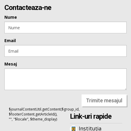
Contacteaza-ne
Nume
Email
Mesaj
Trimite mesajul
$journalContentUtil.getContent($group_id,
$footerContent.getArticleId(),
Link-uri rapide
"", "$locale", $theme_display)
Instituția