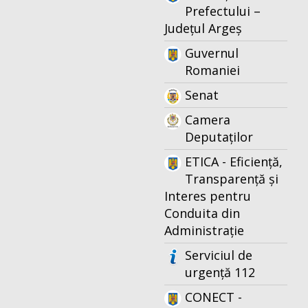
Prefectului –
Județul Argeș
Guvernul
Romaniei
Senat
Camera
Deputaților
ETICA - Eficiență,
Transparență și
Interes pentru
Conduita din
Administrație
Serviciul de
urgență 112
CONECT -