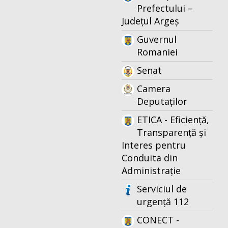
Prefectului –
Județul Argeș
Guvernul
Romaniei
Senat
Camera
Deputaților
ETICA - Eficiență,
Transparență și
Interes pentru
Conduita din
Administrație
Serviciul de
urgență 112
CONECT -