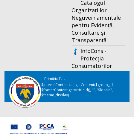
Catalogul
Organizațiilor
Neguvernamentale
pentru Evidență,
Consultare și
Transparență
InfoCons -
Protecția
Consumatorilor
Primăria Teiu
$journalContentUtil.getContent($group_id,
$footerContent.getArticleId(), "", "$locale",
$theme_display)