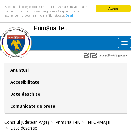
Acest site folosește cookie-uri. Prin utilizarea și navigarea în
Accept
continuare pe site-ul www.cjarges.ro, vă exprimați acordul
expres pentru folosirea informațiilor stocate.
Detalii
Primăria Teiu
Tog
nav
Anunturi
Accesibilitate
Date deschise
Comunicate de presa
Consiliul Județean Argeș
Primăria Teiu
INFORMAȚII
Date deschise