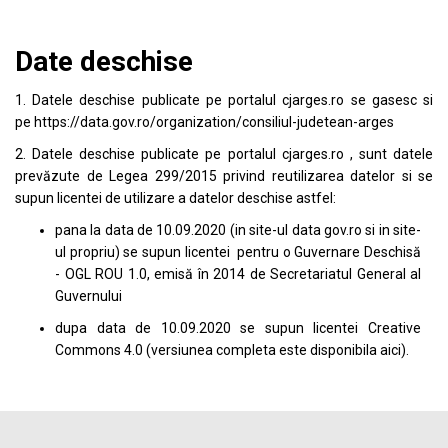
Date deschise
1. Datele deschise publicate pe portalul
cjarges.ro
se gasesc si
pe
https://data.gov.ro/organization/consiliul-judetean-arges
2. Datele deschise publicate pe portalul
cjarges.ro
, sunt datele
prevăzute de Legea 299/2015 privind reutilizarea datelor si se
supun licentei de utilizare a datelor deschise astfel:
pana la data de 10.09.2020 (in site-ul data
gov.ro
si in site-
ul propriu) se supun licentei pentru o Guvernare Deschisă
- OGL ROU 1.0, emisă în 2014 de Secretariatul General al
Guvernului
dupa data de 10.09.2020 se supun licentei
Creative
Commons 4.0
(versiunea completa este disponibila
aici
).