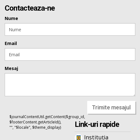
Contacteaza-ne
Nume
Email
Mesaj
Trimite mesajul
$journalContentUtil.getContent($group_id,
$footerContent.getArticleId(),
Link-uri rapide
"", "$locale", $theme_display)
Instituția