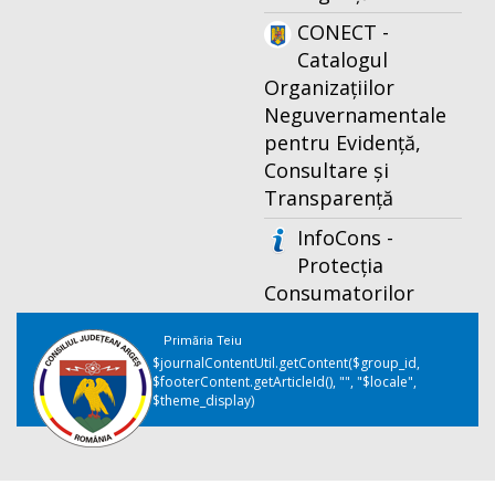
CONECT -
Catalogul
Organizațiilor
Neguvernamentale
pentru Evidență,
Consultare și
Transparență
InfoCons -
Protecția
Consumatorilor
Primăria Teiu
$journalContentUtil.getContent($group_id,
$footerContent.getArticleId(), "", "$locale",
$theme_display)