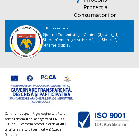
Protecția
Consumatorilor
Primăria Teiu
$journalContentUtil.getContent($group_id,
$footerContent.getArticleId(), "", "$locale",
$theme_display)
Consiliul Judeţean Argeș deţine certificare
pentru sistemul de management EN ISO
9001:2015 conform procedurilor de audit şi
certificare ale LL-C (Certification) Czech
Republic