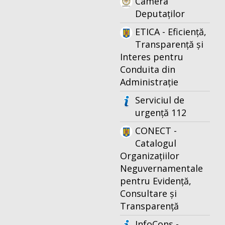
Camera
Deputaților
ETICA - Eficiență,
Transparență și
Interes pentru
Conduita din
Administrație
Serviciul de
urgență 112
CONECT -
Catalogul
Organizațiilor
Neguvernamentale
pentru Evidență,
Consultare și
Transparență
InfoCons -