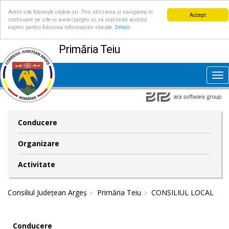
Acest site folosește cookie-uri. Prin utilizarea și navigarea în
Accept
continuare pe site-ul www.cjarges.ro, vă exprimați acordul
expres pentru folosirea informațiilor stocate.
Detalii
Primăria Teiu
Tog
nav
Conducere
Organizare
Activitate
Consiliul Județean Argeș
Primăria Teiu
CONSILIUL LOCAL
Conducere