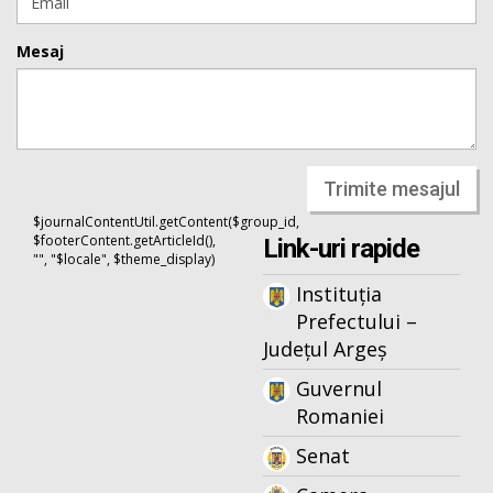
Mesaj
Trimite mesajul
$journalContentUtil.getContent($group_id,
$footerContent.getArticleId(),
Link-uri rapide
"", "$locale", $theme_display)
Instituția
Prefectului –
Județul Argeș
Guvernul
Romaniei
Senat