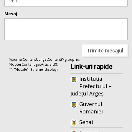
Mesaj
Trimite mesajul
$journalContentUtil.getContent($group_id,
$footerContent.getArticleId(),
Link-uri rapide
"", "$locale", $theme_display)
Instituția
Prefectului –
Județul Argeș
Guvernul
Romaniei
Senat