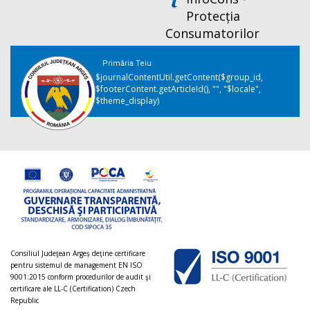
Protecția
Consumatorilor
Primăria Teiu
$journalContentUtil.getContent($group_id,
$footerContent.getArticleId(), "", "$locale",
$theme_display)
Consiliul Judeţean Argeș deţine certificare
pentru sistemul de management EN ISO
9001:2015 conform procedurilor de audit şi
certificare ale LL-C (Certification) Czech
Republic