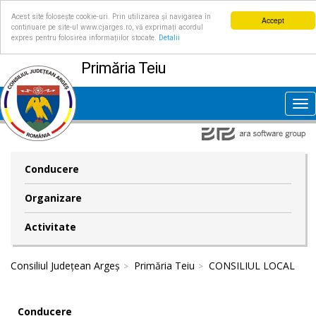
Acest site folosește cookie-uri. Prin utilizarea și navigarea în
Accept
continuare pe site-ul www.cjarges.ro, vă exprimați acordul
expres pentru folosirea informațiilor stocate.
Detalii
Primăria Teiu
Tog
nav
Conducere
Organizare
Activitate
Consiliul Județean Argeș
Primăria Teiu
CONSILIUL LOCAL
Conducere