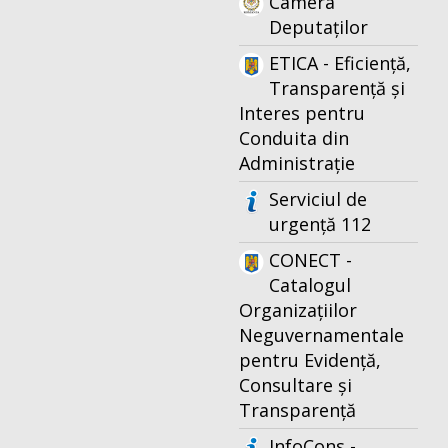
Camera
Deputaților
ETICA - Eficiență,
Transparență și
Interes pentru
Conduita din
Administrație
Serviciul de
urgență 112
CONECT -
Catalogul
Organizațiilor
Neguvernamentale
pentru Evidență,
Consultare și
Transparență
InfoCons -