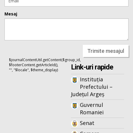
Mesaj
Trimite mesajul
$journalContentUtil.getContent($group_id,
$footerContent.getArticleId(),
Link-uri rapide
"", "$locale", $theme_display)
Instituția
Prefectului –
Județul Argeș
Guvernul
Romaniei
Senat