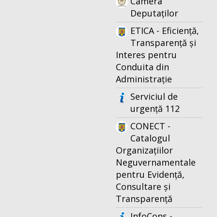
Camera
Deputaților
ETICA - Eficiență,
Transparență și
Interes pentru
Conduita din
Administrație
Serviciul de
urgență 112
CONECT -
Catalogul
Organizațiilor
Neguvernamentale
pentru Evidență,
Consultare și
Transparență
InfoCons -