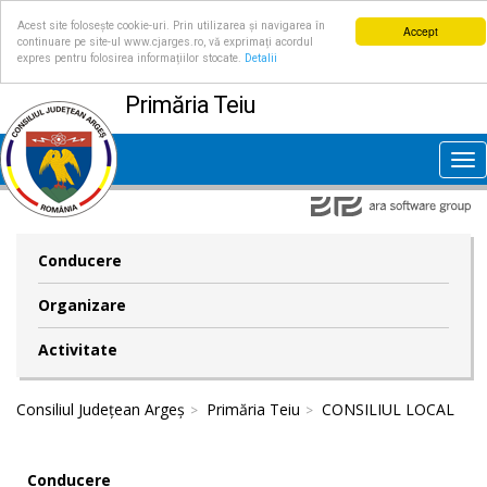
Acest site folosește cookie-uri. Prin utilizarea și navigarea în
Accept
continuare pe site-ul www.cjarges.ro, vă exprimați acordul
expres pentru folosirea informațiilor stocate.
Detalii
Primăria Teiu
Tog
nav
Conducere
Organizare
Activitate
Consiliul Județean Argeș
Primăria Teiu
CONSILIUL LOCAL
Conducere