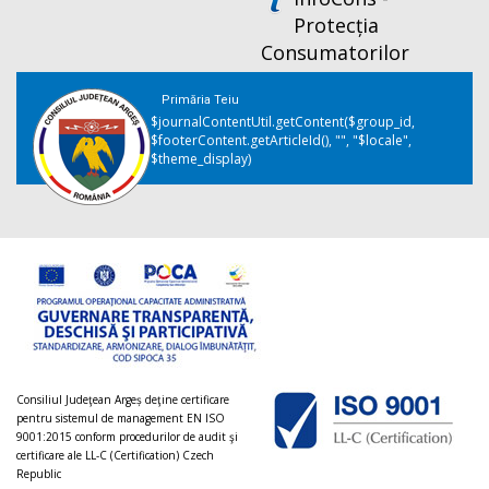
Protecția
Consumatorilor
Primăria Teiu
$journalContentUtil.getContent($group_id,
$footerContent.getArticleId(), "", "$locale",
$theme_display)
Consiliul Judeţean Argeș deţine certificare
pentru sistemul de management EN ISO
9001:2015 conform procedurilor de audit şi
certificare ale LL-C (Certification) Czech
Republic