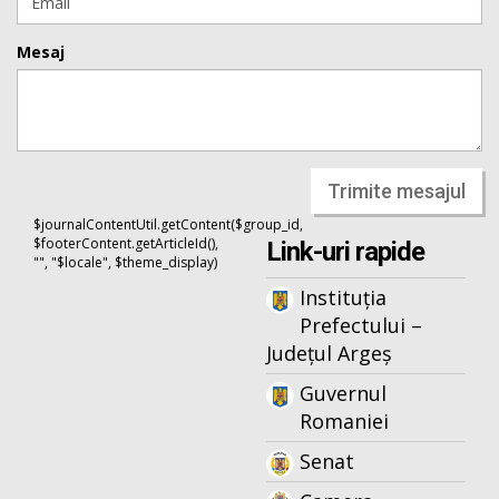
Mesaj
Trimite mesajul
$journalContentUtil.getContent($group_id,
$footerContent.getArticleId(),
Link-uri rapide
"", "$locale", $theme_display)
Instituția
Prefectului –
Județul Argeș
Guvernul
Romaniei
Senat