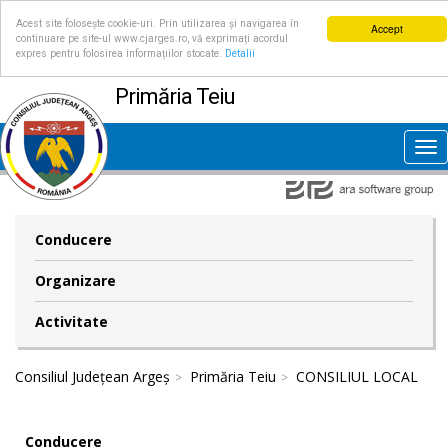
Acest site folosește cookie-uri. Prin utilizarea și navigarea în
Accept
continuare pe site-ul www.cjarges.ro, vă exprimați acordul
expres pentru folosirea informațiilor stocate.
Detalii
Primăria Teiu
Tog
nav
Conducere
Organizare
Activitate
Consiliul Județean Argeș
Primăria Teiu
CONSILIUL LOCAL
Conducere