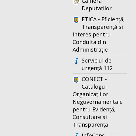
Camera
Deputaților
ETICA - Eficiență,
Transparență și
Interes pentru
Conduita din
Administrație
Serviciul de
urgență 112
CONECT -
Catalogul
Organizațiilor
Neguvernamentale
pentru Evidență,
Consultare și
Transparență
InfoCons -