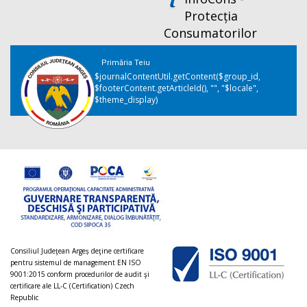
Protecția
Consumatorilor
Primăria Teiu
$journalContentUtil.getContent($group_id,
$footerContent.getArticleId(), "", "$locale",
$theme_display)
Consiliul Judeţean Argeș deţine certificare
pentru sistemul de management EN ISO
9001:2015 conform procedurilor de audit şi
certificare ale LL-C (Certification) Czech
Republic