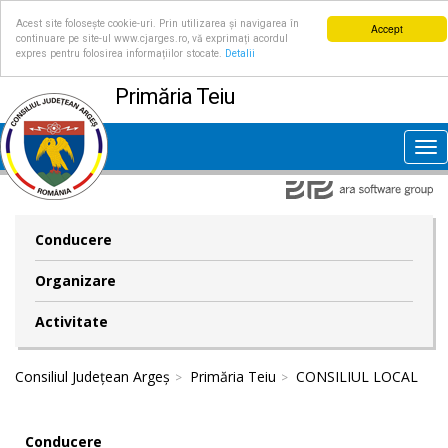
Acest site folosește cookie-uri. Prin utilizarea și navigarea în
Accept
continuare pe site-ul www.cjarges.ro, vă exprimați acordul
expres pentru folosirea informațiilor stocate.
Detalii
Primăria Teiu
Tog
nav
Conducere
Organizare
Activitate
Consiliul Județean Argeș
Primăria Teiu
CONSILIUL LOCAL
Conducere