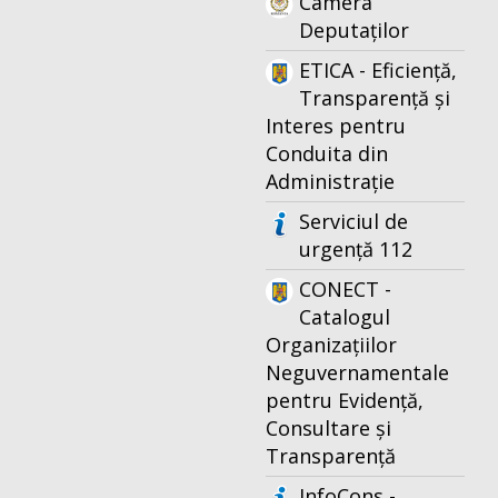
Camera
Deputaților
ETICA - Eficiență,
Transparență și
Interes pentru
Conduita din
Administrație
Serviciul de
urgență 112
CONECT -
Catalogul
Organizațiilor
Neguvernamentale
pentru Evidență,
Consultare și
Transparență
InfoCons -