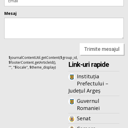
Mesaj
Trimite mesajul
$journalContentUtil.getContent($group_id,
$footerContent.getArticleId(),
Link-uri rapide
"", "$locale", $theme_display)
Instituția
Prefectului –
Județul Argeș
Guvernul
Romaniei
Senat