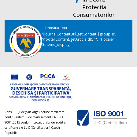
Protecția
Consumatorilor
Primăria Teiu
$journalContentUtil.getContent($group_id,
$footerContent.getArticleId(), "", "$locale",
$theme_display)
Consiliul Judeţean Argeș deţine certificare
pentru sistemul de management EN ISO
9001:2015 conform procedurilor de audit şi
certificare ale LL-C (Certification) Czech
Republic