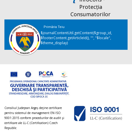
Protecția
Consumatorilor
Primăria Teiu
$journalContentUtil.getContent($group_id,
$footerContent.getArticleId(), "", "$locale",
$theme_display)
Consiliul Judeţean Argeș deţine certificare
pentru sistemul de management EN ISO
9001:2015 conform procedurilor de audit şi
certificare ale LL-C (Certification) Czech
Republic