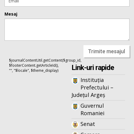
Mesaj
Trimite mesajul
$journalContentUtil.getContent($group_id,
$footerContent.getArticleId(),
Link-uri rapide
"", "$locale", $theme_display)
Instituția
Prefectului –
Județul Argeș
Guvernul
Romaniei
Senat