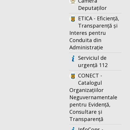
Camera
Deputaților
ETICA - Eficiență,
Transparență și
Interes pentru
Conduita din
Administrație
Serviciul de
urgență 112
CONECT -
Catalogul
Organizațiilor
Neguvernamentale
pentru Evidență,
Consultare și
Transparență
InfoCons -