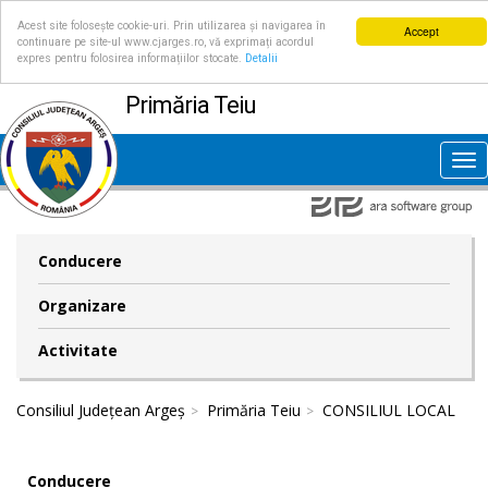
Acest site folosește cookie-uri. Prin utilizarea și navigarea în
Accept
continuare pe site-ul www.cjarges.ro, vă exprimați acordul
expres pentru folosirea informațiilor stocate.
Detalii
Primăria Teiu
Tog
nav
Conducere
Organizare
Activitate
Consiliul Județean Argeș
Primăria Teiu
CONSILIUL LOCAL
Conducere