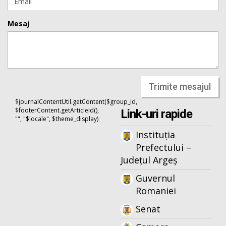
Mesaj
Trimite mesajul
$journalContentUtil.getContent($group_id,
$footerContent.getArticleId(),
Link-uri rapide
"", "$locale", $theme_display)
Instituția
Prefectului –
Județul Argeș
Guvernul
Romaniei
Senat