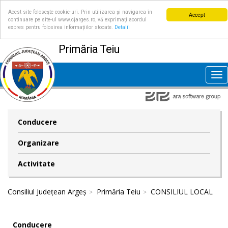
Acest site folosește cookie-uri. Prin utilizarea și navigarea în
Accept
continuare pe site-ul www.cjarges.ro, vă exprimați acordul
expres pentru folosirea informațiilor stocate.
Detalii
Primăria Teiu
Tog
nav
Conducere
Organizare
Activitate
Consiliul Județean Argeș
Primăria Teiu
CONSILIUL LOCAL
Conducere