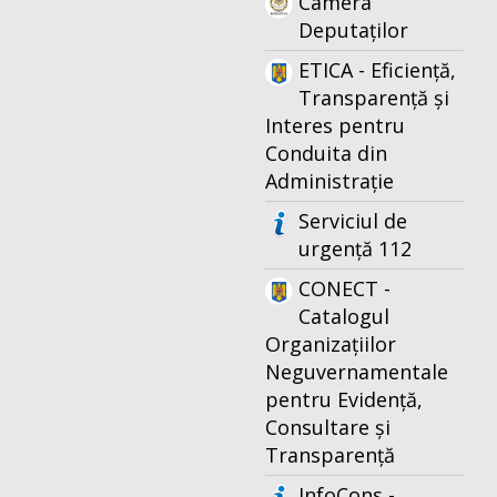
Camera
Deputaților
ETICA - Eficiență,
Transparență și
Interes pentru
Conduita din
Administrație
Serviciul de
urgență 112
CONECT -
Catalogul
Organizațiilor
Neguvernamentale
pentru Evidență,
Consultare și
Transparență
InfoCons -