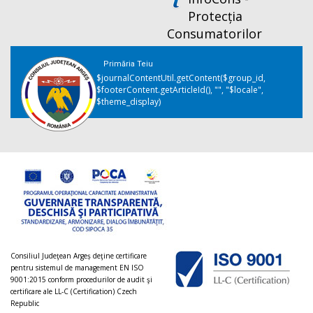
Protecția
Consumatorilor
Primăria Teiu
$journalContentUtil.getContent($group_id,
$footerContent.getArticleId(), "", "$locale",
$theme_display)
Consiliul Judeţean Argeș deţine certificare
pentru sistemul de management EN ISO
9001:2015 conform procedurilor de audit şi
certificare ale LL-C (Certification) Czech
Republic